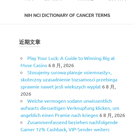
NIH NCI DICTIONARY OF CANCER TERMS
Skip
to
content
近期文章
Play Your Luck: A Guide to Winning Big at
Muse Casino
6 8 月, 2026
Stosujemy surowa planuje osiemnasty+,
skuteczny uzasadnienie tozsamosci przebiega
sprawnie nawet jesli wiekszych wyplat
6 8 月,
2026
Welche vermogen sodann unwissentlich
aufwarts diesseitigen Verknupfung klicken, um
angeblich einen Pramie nach kriegen
6 8 月, 2026
Zusammenfassend beziehen nachfolgende
Gamer 12% Cashback, VIP-Sender weiters