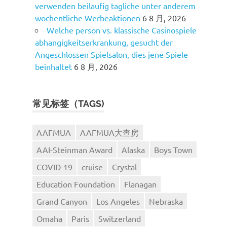
verwenden beilaufig tagliche unter anderem
wochentliche Werbeaktionen
6 8 月, 2026
Welche person vs. klassische Casinospiele
abhangigkeitserkrankung, gesucht der
Angeschlossen Spielsalon, dies jene Spiele
beinhaltet
6 8 月, 2026
常见标签（TAGS)
AAFMUA
AAFMUA大查房
AAI-Steinman Award
Alaska
Boys Town
COVID-19
cruise
Crystal
Education Foundation
Flanagan
Grand Canyon
Los Angeles
Nebraska
Omaha
Paris
Switzerland