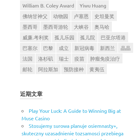
William B. Coley Award
Yiwu Huang
佛纳甘神父
动物园
卢塞恩
史坦曼奖
墨西哥
墨西哥游轮
大峡谷
奥马哈
威廉.考利奖
孤儿乐园
孤儿院
巴亚尔塔港
巴塞尔
巴黎
成立
新冠病毒
新西兰
晶晶
法国
洛杉矶
瑞士
疫苗
肿瘤免疫治疗
邮轮
阿拉斯加
预防接种
黄夷伍
近期文章
Play Your Luck: A Guide to Winning Big at
Muse Casino
Stosujemy surowa planuje osiemnasty+,
skuteczny uzasadnienie tozsamosci przebiega