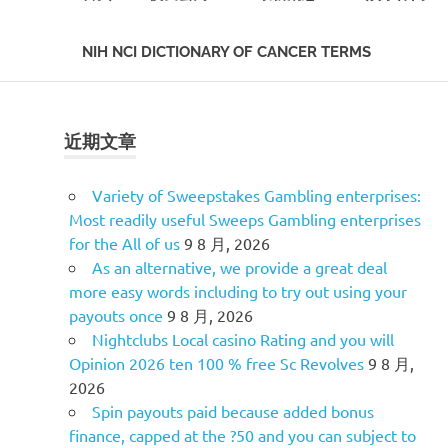
NIH NCI DICTIONARY OF CANCER TERMS
Skip
to
content
近期文章
Variety of Sweepstakes Gambling enterprises:
Most readily useful Sweeps Gambling enterprises
for the All of us
9 8 月, 2026
As an alternative, we provide a great deal
more easy words including to try out using your
payouts once
9 8 月, 2026
Nightclubs Local casino Rating and you will
Opinion 2026 ten 100 % free Sc Revolves
9 8 月,
2026
Spin payouts paid because added bonus
finance, capped at the ?50 and you can subject to