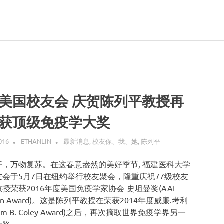
美国校友会 庆贺陈列平教授再
获顶级免疫学大奖
016
ETHANLIN
最新消息
,
校友你、我、她
,
陈列平
开，万物复苏。在这春意盎然的美好季节, 福建医科大学
友会于5月7日在纽约举行校友聚会，隆重庆祝77级校友
授荣获2016年度美国免疫学家协会-史坦曼奖(AAI-
nman Award)。这是陈列平教授在荣获2014年度威廉.考利
liam B. Coley Award)之后，再次摘取世界免疫学界另一