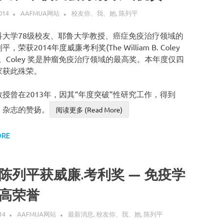
014
AAFMUA网站
校友你、我、她
,
陈列平
科大学78级校友、耶鲁大学教授、癌症免疫治疗领域的
，荣获2014年度威廉考利奖(The William B. Coley
d) 。Coley 奖是肿瘤免疫治疗领域的最高奖。本年度仅四
家获此殊荣。
授曾在2013年，因其“年度突破”性研究工作，得到
》杂志的赞扬。
阅读更多 (Read More)
ORE
陈列平获威廉.考利奖 — 免疫学
高荣誉
14
AAFMUA网站
最新消息
,
校友你、我、她
,
陈列平