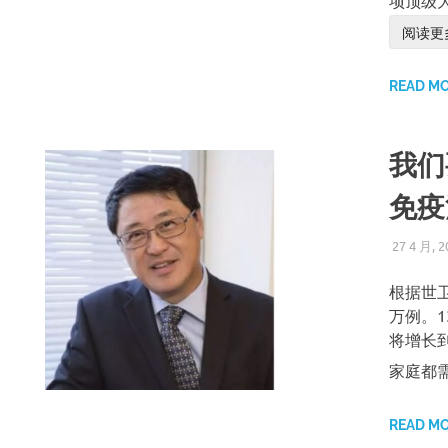
项顶级
阅读更多 
READ M
我们
免疫
27 4 月, 2
根据世卫
万例。1
将增长到
家庭都
READ M