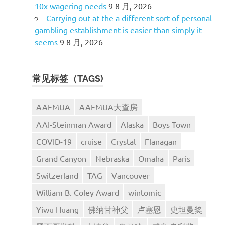
10x wagering needs
9 8 月, 2026
Carrying out at the a different sort of personal
gambling establishment is easier than simply it
seems
9 8 月, 2026
常见标签（TAGS)
AAFMUA
AAFMUA大查房
AAI-Steinman Award
Alaska
Boys Town
COVID-19
cruise
Crystal
Flanagan
Grand Canyon
Nebraska
Omaha
Paris
Switzerland
TAG
Vancouver
William B. Coley Award
wintomic
Yiwu Huang
佛纳甘神父
卢塞恩
史坦曼奖