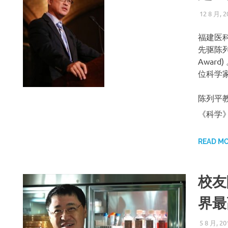
12 8 月, 2
福建医
先驱陈列平
Awar
位科学
陈列平教
《科学
READ M
校友
界最
5 8 月, 20