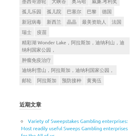
墨西哥游轮
大峡谷
奥马哈
威廉.考利奖
孤儿乐园
孤儿院
巴塞尔
巴黎
德国
新冠病毒
新西兰
晶晶
最美资助人
法国
瑞士
疫苗
精彩湖 Wonder Lake，阿拉斯加，迪纳利山，迪
纳利国家公园，
肿瘤免疫治疗
迪纳利雪山，阿拉斯加，迪纳利国家公园，
邮轮
阿拉斯加
预防接种
黄夷伍
近期文章
Variety of Sweepstakes Gambling enterprises:
Most readily useful Sweeps Gambling enterprises
for the All of us