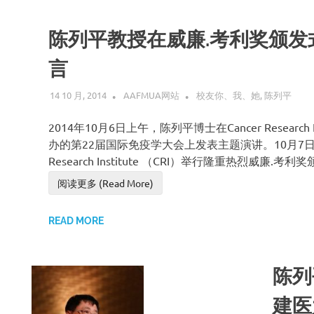
陈列平教授在威廉.考利奖颁发
言
14 10 月, 2014
AAFMUA网站
校友你、我、她
,
陈列平
2014年10月6日上午，陈列平博士在Cancer Research In
办的第22届国际免疫学大会上发表主题演讲。10月7日晚C
Research Institute （CRI）举行隆重热烈威廉.考
阅读更多 (Read More)
READ MORE
陈列
建医