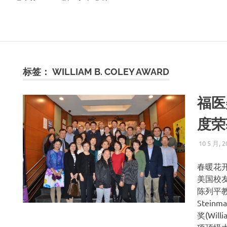
标签：
WILLIAM B. COLEY AWARD
福医
度荣
10 5 月, 2
春暖花
美国校
陈列平教
Stei
奖(Wil