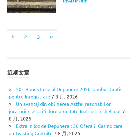
READ MORE
1
2
3
NEXT
»
文
POSTS
章
分
近期文章
页
50+ Bonus In locul Depunere 2026 Tambur Gratis
pentru Inregistrare
7 8 月, 2026
Un avantaj din ob?inerea Astfel rezonabil on
jucatorii ?i asta i?i doresc unitate Inalt-pitch shell out
7
8 月, 2026
Extra In loc de Depunere : 36 Ofera ?i Casino care
au Twisting Gratuite
7 8 月, 2026