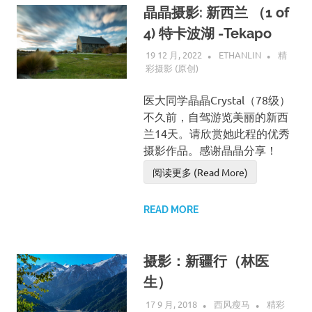
晶晶摄影: 新西兰 （1 of
4) 特卡波湖 -Tekapo
19 12 月, 2022
ETHANLIN
精
彩摄影 (原创)
医大同学晶晶Crystal（78级）
不久前，自驾游览美丽的新西
兰14天。请欣赏她此程的优秀
摄影作品。感谢晶晶分享！
阅读更多 (Read More)
READ MORE
摄影：新疆行（林医
生）
17 9 月, 2018
西风瘦马
精彩