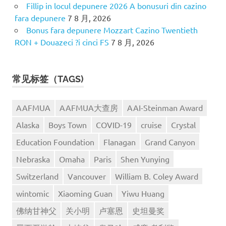
Fillip in locul depunere 2026 A bonusuri din cazino
fara depunere
7 8 月, 2026
Bonus fara depunere Mozzart Cazino Twentieth
RON + Douazeci ?i cinci FS
7 8 月, 2026
常见标签（TAGS)
AAFMUA
AAFMUA大查房
AAI-Steinman Award
Alaska
Boys Town
COVID-19
cruise
Crystal
Education Foundation
Flanagan
Grand Canyon
Nebraska
Omaha
Paris
Shen Yunying
Switzerland
Vancouver
William B. Coley Award
wintomic
Xiaoming Guan
Yiwu Huang
佛纳甘神父
关小明
卢塞恩
史坦曼奖