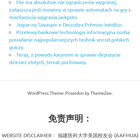
Nie ma absolutnie nie ograniczenia wygranej,
zwlaszcza jesli mowimy w sprawie automatach na gry z
mozliwoscia wygrania jackpotu
Jogue no Savaspin e Descubra Prêmios Inéditos
Przelewy bankowe technologia informacyjna osoba
posiadanie najpopularniejszych technik wsrod polskich
graczy
Teraz, z powodu kasynom w sprawie depozycie
dziesiec zlotych, temat pochowany
WordPress Theme: Poseidon by ThemeZee.
免责声明：
WEBSITE DISCLAIMER： 福建医科大学美国校友会 (AAFMUA)