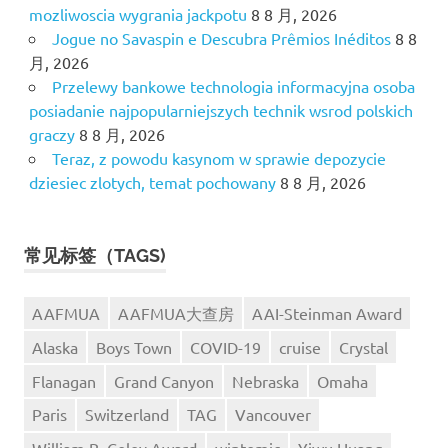
mozliwoscia wygrania jackpotu
8 8 月, 2026
Jogue no Savaspin e Descubra Prêmios Inéditos
8 8
月, 2026
Przelewy bankowe technologia informacyjna osoba
posiadanie najpopularniejszych technik wsrod polskich
graczy
8 8 月, 2026
Teraz, z powodu kasynom w sprawie depozycie
dziesiec zlotych, temat pochowany
8 8 月, 2026
常见标签（TAGS)
AAFMUA
AAFMUA大查房
AAI-Steinman Award
Alaska
Boys Town
COVID-19
cruise
Crystal
Flanagan
Grand Canyon
Nebraska
Omaha
Paris
Switzerland
TAG
Vancouver