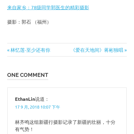
来自家乡：78级同学郭医生的精彩摄影
摄影：郭石 （福州）
新
Previous
林忆莲-至少还有你
Next
《爱在天地间》蒋彬独唱
疆
文
Post:
Post:
林
齐
章
ONE COMMENT
鸣
导
航
EthanLin
说道：
17 9 月, 2018 10:07 下午
林齐鸣这组新疆行摄影记录了新疆的壮丽，十分
有气势！