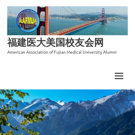
福建医大美国校友会网
American Association of Fujian Medical University Alumni
MENU
Skip
to
content