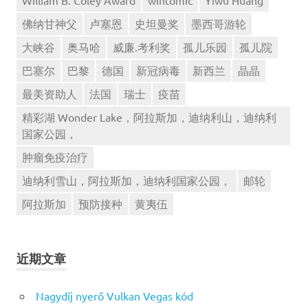
William B. Coley Award
wintomic
Yiwu Huang
佛纳甘神父
卢塞恩
史坦曼奖
墨西哥游轮
大峡谷
奥马哈
威廉.考利奖
孤儿乐园
孤儿院
巴塞尔
巴黎
德国
新冠病毒
新西兰
晶晶
最美资助人
法国
瑞士
疫苗
精彩湖 Wonder Lake，阿拉斯加，迪纳利山，迪纳利
国家公园，
肿瘤免疫治疗
迪纳利雪山，阿拉斯加，迪纳利国家公园，
邮轮
阿拉斯加
预防接种
黄夷伍
近期文章
Nagydíj nyerő Vulkan Vegas kód