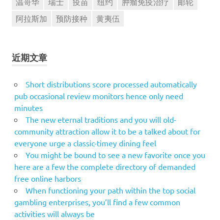
温哥华
瑞士
疫苗
纽约
肿瘤免疫治疗
邮轮
阿拉斯加
预防接种
黄夷伍
近期文章
Short distributions score processed automatically
pub occasional review monitors hence only need
minutes
The new eternal traditions and you will old-
community attraction allow it to be a talked about for
everyone urge a classic-timey dining feel
You might be bound to see a new favorite once you
here are a few the complete directory of demanded
free online harbors
When functioning your path within the top social
gambling enterprises, you’ll find a few common
activities will always be