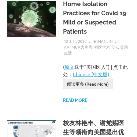
Home Isolation
Practices for Covid 19
Mild or Suspected
Patients
12 3 月, 2020
ETHANLIN
AAFMUA大查房
,
福医学术论坛
,
美国
生活
(
原文
载于“美国医人”) | 点击此
处：
Chinese (中文版)
阅读更多 (Read More)
READ MORE
校友林艳丰、谢党赐医
生等领衔向美国提出优