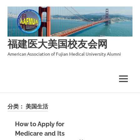
福建医大美国校友会网
American Association of Fujian Medical University Alumni
MENU
Skip
to
分类：
美国生活
content
How to Apply for
Medicare and Its