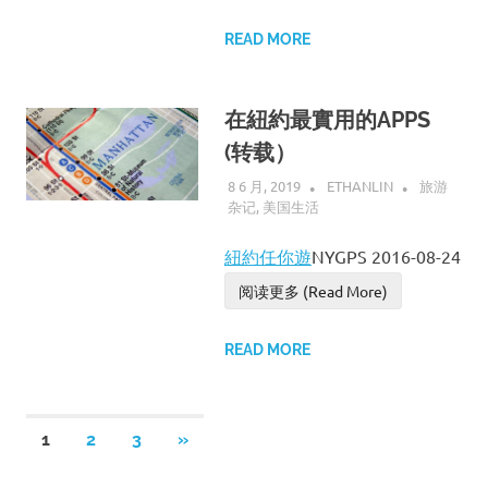
READ MORE
在紐約最實用的APPS
(转载）
8 6 月, 2019
ETHANLIN
旅游
杂记
,
美国生活
紐約任你遊
NYGPS 2016-08-24
阅读更多 (Read More)
READ MORE
1
2
3
NEXT
»
文
POSTS