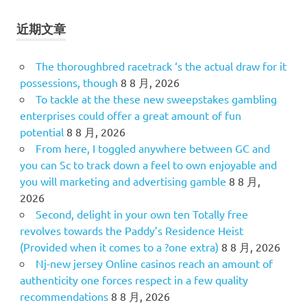
近期文章
The thoroughbred racetrack ‘s the actual draw for it
possessions, though
8 8 月, 2026
To tackle at the these new sweepstakes gambling
enterprises could offer a great amount of fun
potential
8 8 月, 2026
From here, I toggled anywhere between GC and
you can Sc to track down a feel to own enjoyable and
you will marketing and advertising gamble
8 8 月,
2026
Second, delight in your own ten Totally free
revolves towards the Paddy’s Residence Heist
(Provided when it comes to a ?one extra)
8 8 月, 2026
Nj-new jersey Online casinos reach an amount of
authenticity one forces respect in a few quality
recommendations
8 8 月, 2026