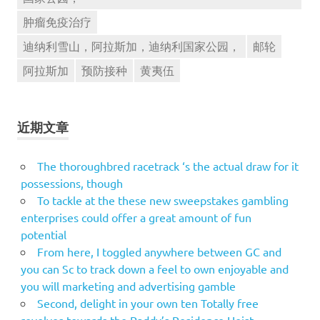
肿瘤免疫治疗
迪纳利雪山，阿拉斯加，迪纳利国家公园，
邮轮
阿拉斯加
预防接种
黄夷伍
近期文章
The thoroughbred racetrack ‘s the actual draw for it
possessions, though
To tackle at the these new sweepstakes gambling
enterprises could offer a great amount of fun
potential
From here, I toggled anywhere between GC and
you can Sc to track down a feel to own enjoyable and
you will marketing and advertising gamble
Second, delight in your own ten Totally free