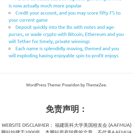
is now actually much more popular
Credit your account, and you may score fifty FS to
your current game
Deposit quickly into the lbs with notes and age-
purses, or wade crypto with Bitcoin, Ethereum and you
will Tether for timely, private winnings
Each name is splendidly moving, themed and you
will exploding having enjoyable spin-to-profit enjoys
WordPress Theme: Poseidon by ThemeZee.
免责声明：
WEBSITE DISCLAIMER： 福建医科大学美国校友会 (AAFMUA)
网站始建于2000年。本网站所有转载的文章，不代表AAFMUA