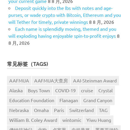
your current game
8 8 月, 2026
Deposit quickly into the lbs with notes and age-
purses, or wade crypto with Bitcoin, Ethereum and you
will Tether for timely, private winnings
8 8 月, 2026
Each name is splendidly moving, themed and you
will exploding having enjoyable spin-to-profit enjoys
8
8 月, 2026
常见标签（TAGS)
AAFMUA
AAFMUA大查房
AAI-Steinman Award
Alaska
Boys Town
COVID-19
cruise
Crystal
Education Foundation
Flanagan
Grand Canyon
Nebraska
Omaha
Paris
Switzerland
TAG
William B. Coley Award
wintomic
Yiwu Huang
佛纳甘神父
北欧
卢塞恩
史坦曼奖
墨西哥游轮