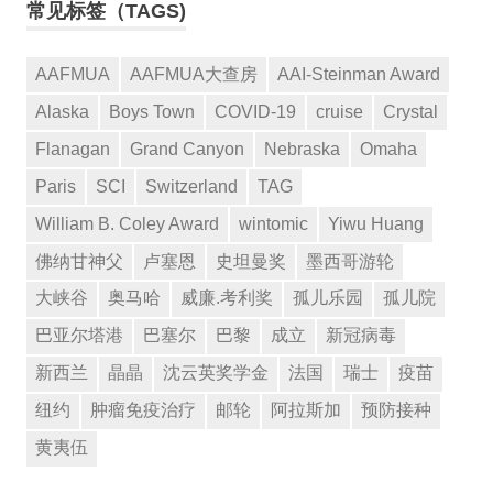
常见标签（TAGS)
AAFMUA
AAFMUA大查房
AAI-Steinman Award
Alaska
Boys Town
COVID-19
cruise
Crystal
Flanagan
Grand Canyon
Nebraska
Omaha
Paris
SCI
Switzerland
TAG
William B. Coley Award
wintomic
Yiwu Huang
佛纳甘神父
卢塞恩
史坦曼奖
墨西哥游轮
大峡谷
奥马哈
威廉.考利奖
孤儿乐园
孤儿院
巴亚尔塔港
巴塞尔
巴黎
成立
新冠病毒
新西兰
晶晶
沈云英奖学金
法国
瑞士
疫苗
纽约
肿瘤免疫治疗
邮轮
阿拉斯加
预防接种
黄夷伍