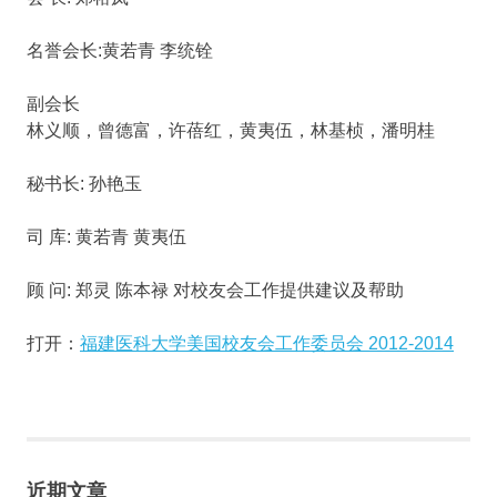
名誉会长:黄若青 李统铨
副会长
林义顺，曾德富，许蓓红，黄夷伍，林基桢，潘明桂
秘书长: 孙艳玉
司 库: 黄若青 黄夷伍
顾 问: 郑灵 陈本禄 对校友会工作提供建议及帮助
打开：
福建医科大学美国校友会工作委员会 2012-2014
近期文章