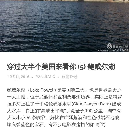
穿过大半个美国来看你 (5) 鲍威尔湖
19 5 月, 2016
YAN JIANG
旅游杂记
鲍威尔湖（Lake Powell) 是美国第二大，也是世界最大之
一人工湖，位于尤他州和亚利桑那州边界，实际上是科罗
拉多河上拦了一个格伦峡谷水坝(Glen Canyon Dam) 建成
大水库，真正的“高峡出平湖”。湖全长300 公里，湖中有
大大小小96 条峡谷，好比在广延荒漠和红色砂岩石地貌
镶入碧蓝色的宝石。有不少电影在这拍的如“断箭