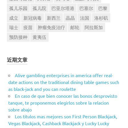
孤儿乐园
孤儿院
巴亚尔塔港
巴塞尔
巴黎
成立
新冠病毒
新西兰
晶晶
法国
洛杉矶
瑞士
疫苗
肿瘤免疫治疗
邮轮
阿拉斯加
预防接种
黄夷伍
近期文章
Alive gambling enterprises in america offer real-
date actions on the traditional dining table games such
as black-jack and you can roulette
En caso de que bien conocer las bonos desprovisto
tanque, te proponemos elegirlos sobre la relacion
sobre abajo
Los titulos mas mejores son First Person Blackjack,
Vegas Blackjack, Cashback Blackjack y Lucky Lucky