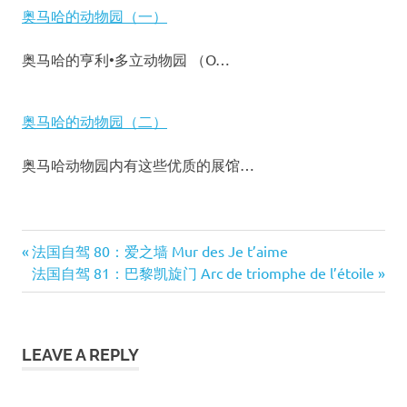
奥马哈的动物园（一）
奥马哈的亨利•多立动物园 （O…
奥马哈的动物园（二）
奥马哈动物园内有这些优质的展馆…
Grand
Previous
法国自驾 80：爱之墙 Mur des Je t’aime
Canyon
文
Post:
Next
法国自驾 81：巴黎凯旋门 Arc de triomphe de l’étoile
Lake
Post:
Powell
章
大
导
峡
LEAVE A REPLY
谷
航
鲍