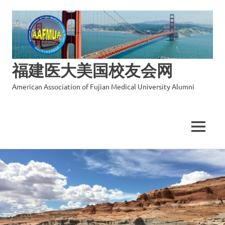
福建医大美国校友会网
American Association of Fujian Medical University Alumni
MENU
Skip
to
content