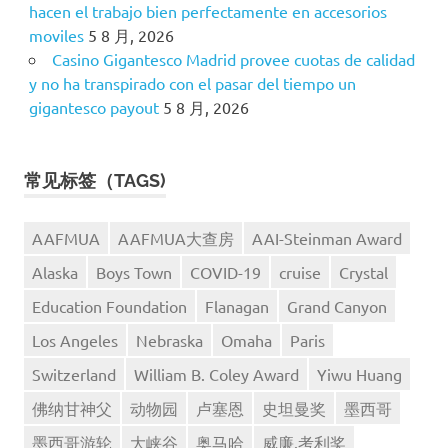
hacen el trabajo bien perfectamente en accesorios
moviles
5 8 月, 2026
Casino Gigantesco Madrid provee cuotas de calidad
y no ha transpirado con el pasar del tiempo un
gigantesco payout
5 8 月, 2026
常见标签（TAGS)
AAFMUA
AAFMUA大查房
AAI-Steinman Award
Alaska
Boys Town
COVID-19
cruise
Crystal
Education Foundation
Flanagan
Grand Canyon
Los Angeles
Nebraska
Omaha
Paris
Switzerland
William B. Coley Award
Yiwu Huang
佛纳甘神父
动物园
卢塞恩
史坦曼奖
墨西哥
墨西哥游轮
大峡谷
奥马哈
威廉.考利奖