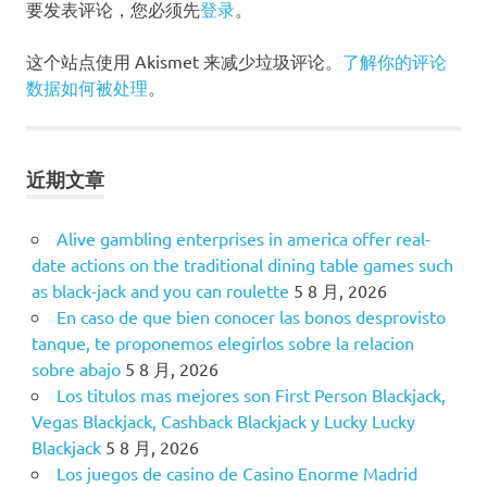
要发表评论，您必须先
登录
。
威
尔
湖
这个站点使用 Akismet 来减少垃圾评论。
了解你的评论
数据如何被处理
。
近期文章
Alive gambling enterprises in america offer real-
date actions on the traditional dining table games such
as black-jack and you can roulette
5 8 月, 2026
En caso de que bien conocer las bonos desprovisto
tanque, te proponemos elegirlos sobre la relacion
sobre abajo
5 8 月, 2026
Los titulos mas mejores son First Person Blackjack,
Vegas Blackjack, Cashback Blackjack y Lucky Lucky
Blackjack
5 8 月, 2026
Los juegos de casino de Casino Enorme Madrid