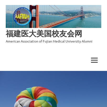
福建医大美国校友会网
American Association of Fujian Medical University Alumni
MENU
Skip
to
content