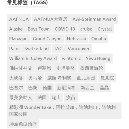
常见标签（TAGS)
AAFMUA
AAFMUA大查房
AAI-Steinman Award
Alaska
Boys Town
COVID-19
cruise
Crystal
Flanagan
Grand Canyon
Nebraska
Omaha
Paris
Switzerland
TAG
Vancouver
William B. Coley Award
wintomic
Yiwu Huang
佛纳甘神父
卢塞恩
史坦曼奖
墨西哥游轮
大峡谷
奥马哈
威廉.考利奖
孤儿乐园
孤儿院
巴塞尔
巴黎
德国
新冠病毒
新西兰
晶晶
最美资助人
法国
瑞士
疫苗
精彩湖 Wonder Lake，阿拉斯加，迪纳利山，迪纳利
国家公园，
肿瘤免疫治疗