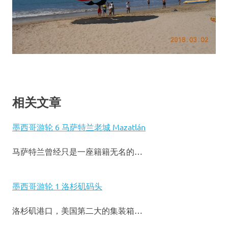
相关文章
墨西哥游轮 6 马萨特兰老城 Mazatlán
马萨特兰曾经只是一座籍籍无名的…
墨西哥游轮 1 洛杉矶码头
洛杉矶港口，美国第二大的集装箱…