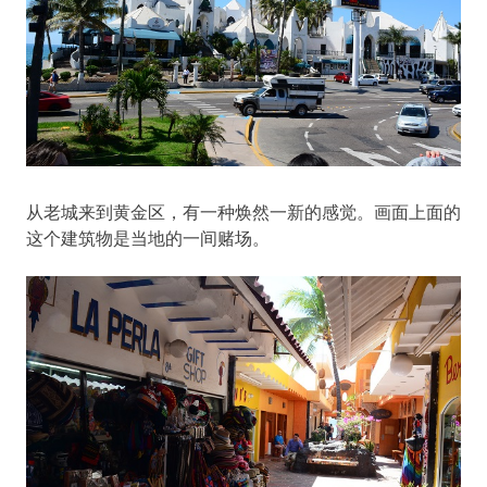
从老城来到黄金区，有一种焕然一新的感觉。画面上面的
这个建筑物是当地的一间赌场。