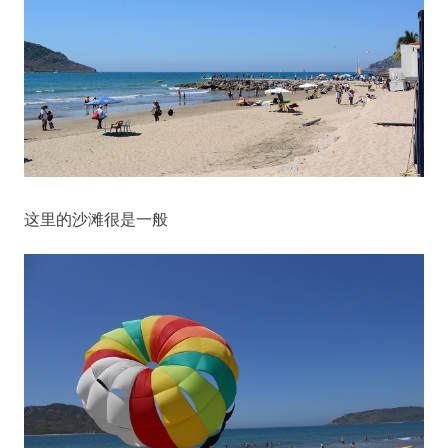
这里的沙滩很是一般