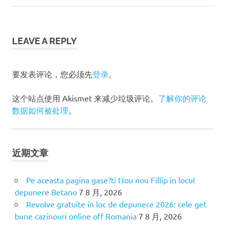
Placita
文
Post:
Post:
Church
Los
章
Angeles
LEAVE A REPLY
导
洛
杉
航
矶
要发表评论，您必须先
登录
。
这个站点使用 Akismet 来减少垃圾评论。
了解你的评论
数据如何被处理
。
近期文章
Pe aceasta pagina gase?ti Nou nou Fillip in locul
depunere Betano
7 8 月, 2026
Revolve gratuite in loc de depunere 2026: cele get
bune cazinouri online off Romania
7 8 月, 2026