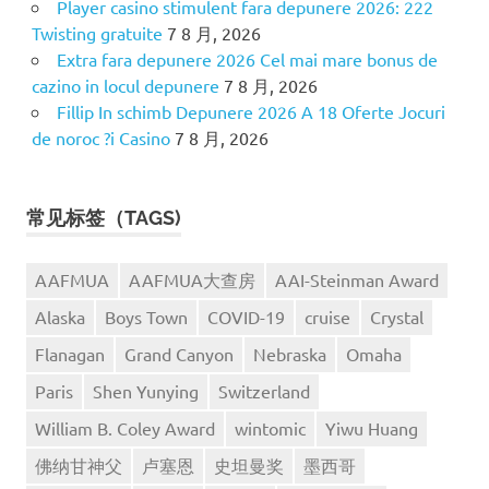
Player casino stimulent fara depunere 2026: 222
Twisting gratuite
7 8 月, 2026
Extra fara depunere 2026 Cel mai mare bonus de
cazino in locul depunere
7 8 月, 2026
Fillip In schimb Depunere 2026 A 18 Oferte Jocuri
de noroc ?i Casino
7 8 月, 2026
常见标签（TAGS)
AAFMUA
AAFMUA大查房
AAI-Steinman Award
Alaska
Boys Town
COVID-19
cruise
Crystal
Flanagan
Grand Canyon
Nebraska
Omaha
Paris
Shen Yunying
Switzerland
William B. Coley Award
wintomic
Yiwu Huang
佛纳甘神父
卢塞恩
史坦曼奖
墨西哥