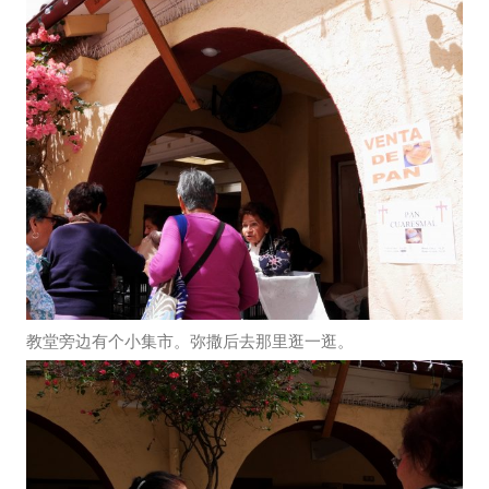
教堂旁边有个小集市。弥撒后去那里逛一逛。