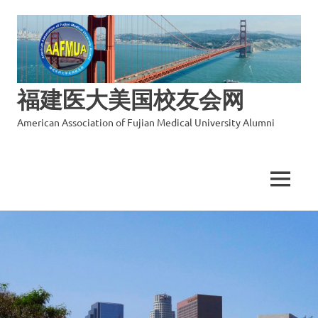
福建医大美国校友会网
American Association of Fujian Medical University Alumni
MENU
Skip
to
content