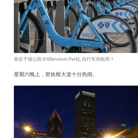
靠近千禧公园 (Millennium Park), 自行车供租用？
星期六晚上，密执根大道十分热闹。