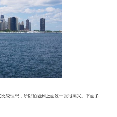
气比较理想，所以拍摄到上面这一张很高兴。下面多