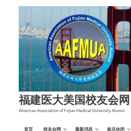
福建医大美国校友会网
American Association of Fujian Medical University Alumni
首页
校友会网
最新消息
娱乐休闲