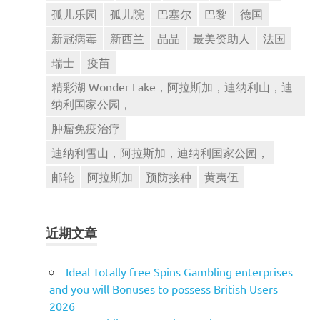
孤儿乐园
孤儿院
巴塞尔
巴黎
德国
新冠病毒
新西兰
晶晶
最美资助人
法国
瑞士
疫苗
精彩湖 Wonder Lake，阿拉斯加，迪纳利山，迪
纳利国家公园，
肿瘤免疫治疗
迪纳利雪山，阿拉斯加，迪纳利国家公园，
邮轮
阿拉斯加
预防接种
黄夷伍
近期文章
Ideal Totally free Spins Gambling enterprises
and you will Bonuses to possess British Users
2026