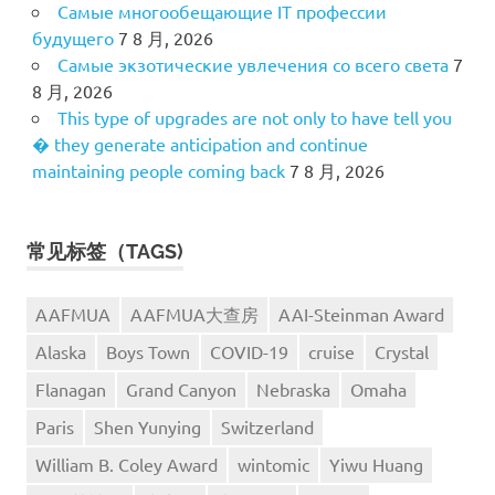
Самые многообещающие IT профессии
будущего
7 8 月, 2026
Самые экзотические увлечения со всего света
7
8 月, 2026
This type of upgrades are not only to have tell you
� they generate anticipation and continue
maintaining people coming back
7 8 月, 2026
常见标签（TAGS)
AAFMUA
AAFMUA大查房
AAI-Steinman Award
Alaska
Boys Town
COVID-19
cruise
Crystal
Flanagan
Grand Canyon
Nebraska
Omaha
Paris
Shen Yunying
Switzerland
William B. Coley Award
wintomic
Yiwu Huang