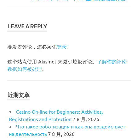
Post:
章
导
LEAVE A REPLY
航
要发表评论，您必须先
登录
。
这个站点使用 Akismet 来减少垃圾评论。
了解你的评论
数据如何被处理
。
近期文章
Casino On-line for Beginners: Activities,
Registrations and Protection
7 8 月, 2026
Что такое роботизация и как она воздействует
на деятельность
7 8 月, 2026