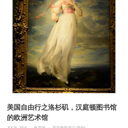
美国自由行之洛杉矶，汉庭顿图书馆
的欧洲艺术馆
8 8 月, 2016
施 凯旋
凯旋施丹游记 (原创)