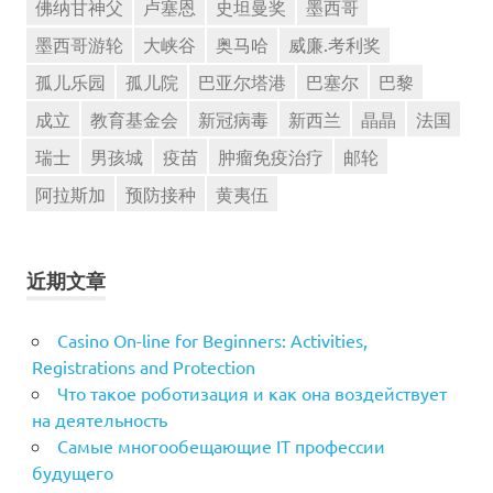
佛纳甘神父
卢塞恩
史坦曼奖
墨西哥
墨西哥游轮
大峡谷
奥马哈
威廉.考利奖
孤儿乐园
孤儿院
巴亚尔塔港
巴塞尔
巴黎
成立
教育基金会
新冠病毒
新西兰
晶晶
法国
瑞士
男孩城
疫苗
肿瘤免疫治疗
邮轮
阿拉斯加
预防接种
黄夷伍
近期文章
Casino On-line for Beginners: Activities,
Registrations and Protection
Что такое роботизация и как она воздействует
на деятельность
Самые многообещающие IT профессии
будущего