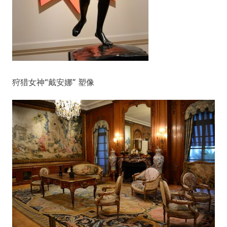
狩猎女神“戴安娜” 塑像