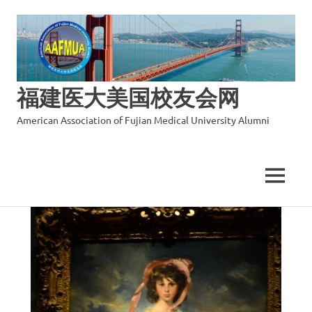
福建医大美国校友会网
American Association of Fujian Medical University Alumni
MENU
Skip
to
content