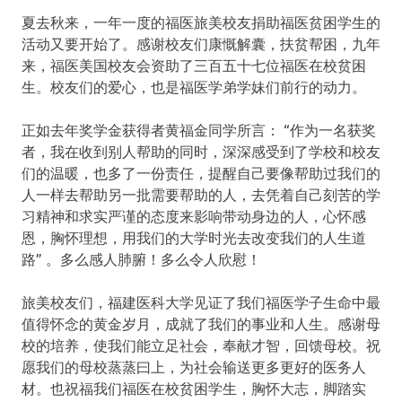
夏去秋来，
一年一度的福医旅美校友捐助福医贫困学生的
活动又要开始了。
感谢校友们康慨解囊，扶贫帮困，九年
来，
福医美国校友会资助了三百五十七位福医在校贫困
生。
校友们的爱心，也是福医学弟学妹们前行的动力。
正如去年奖学金获得者黄福金同学所言： “作为一名获奖
者，我在收到别人帮助的同时，
深深感受到了学校和校友
们的温暖，也多了一份责任，
提醒自己要像帮助过我们的
人一样去帮助另一批需要帮助的人，
去凭着自己刻苦的学
习精神和求实严谨的态度来影响带动身边的人，
心怀感
恩，胸怀理想，用我们的大学时光去改变我们的人生道
路” 。多么感人肺腑！多么令人欣慰！
旅美校友们，
福建医科大学见证了我们福医学子生命中最
值得怀念的黄金岁月，
成就了我们的事业和人生。感谢母
校的培养，使我们能立足社会，
奉献才智，回馈母校。祝
愿我们的母校蒸蒸曰上，
为社会输送更多更好的医务人
材。也祝福我们福医在校贫困学生，
胸怀大志，脚踏实