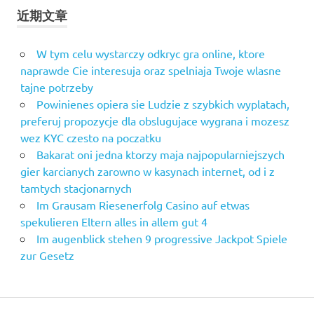
近期文章
W tym celu wystarczy odkryc gra online, ktore
naprawde Cie interesuja oraz spelniaja Twoje wlasne
tajne potrzeby
Powinienes opiera sie Ludzie z szybkich wyplatach,
preferuj propozycje dla obslugujace wygrana i mozesz
wez KYC czesto na poczatku
Bakarat oni jedna ktorzy maja najpopularniejszych
gier karcianych zarowno w kasynach internet, od i z
tamtych stacjonarnych
Im Grausam Riesenerfolg Casino auf etwas
spekulieren Eltern alles in allem gut 4
Im augenblick stehen 9 progressive Jackpot Spiele
zur Gesetz