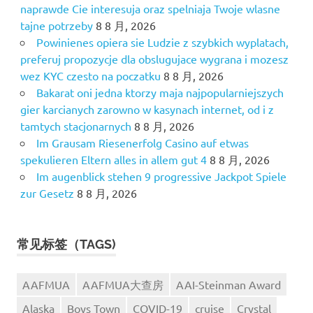
naprawde Cie interesuja oraz spelniaja Twoje wlasne
tajne potrzeby
8 8 月, 2026
Powinienes opiera sie Ludzie z szybkich wyplatach,
preferuj propozycje dla obslugujace wygrana i mozesz
wez KYC czesto na poczatku
8 8 月, 2026
Bakarat oni jedna ktorzy maja najpopularniejszych
gier karcianych zarowno w kasynach internet, od i z
tamtych stacjonarnych
8 8 月, 2026
Im Grausam Riesenerfolg Casino auf etwas
spekulieren Eltern alles in allem gut 4
8 8 月, 2026
Im augenblick stehen 9 progressive Jackpot Spiele
zur Gesetz
8 8 月, 2026
常见标签（TAGS)
AAFMUA
AAFMUA大查房
AAI-Steinman Award
Alaska
Boys Town
COVID-19
cruise
Crystal