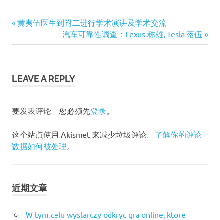
Previous
黄夷伍医生到附二进行学术演讲及学术交流
文
Post:
Next
汽车可靠性调查：Lexus 称雄, Tesla 落伍
Post:
章
导
LEAVE A REPLY
航
要发表评论，您必须先
登录
。
这个站点使用 Akismet 来减少垃圾评论。
了解你的评论
数据如何被处理
。
近期文章
W tym celu wystarczy odkryc gra online, ktore