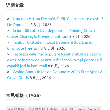
近期文章
Nou nou Action DIAMOND KING, acum care exista ?
i in Romania!
8 8 月, 2026
In jur 400 rotiri fara depunere la Shining Crown
Clover Chance, la Privind identita?ii
8 8 月, 2026
Tambur Gratuite In locul Depunere 2024: in jur
Cinci sute free spins!
8 8 月, 2026
Testeaza cele mai populare Reint gratuit de cazino
exterior inainte de pentru a fi capabil incepi pentru a fi
capabil joci la bani reali
8 8 月, 2026
Casino Bonus In loc de Depunere 2026 Free Spins &
Greva Gratis
8 8 月, 2026
常见标签（TAGS)
AAFMUA
AAFMUA大查房
AAI-Steinman Award