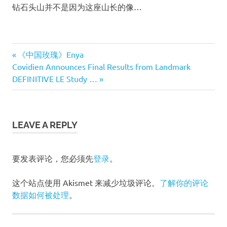
钻石头山并不是因为这座山长的像…
珍珠港事件纪念
Previous
《中国玫瑰》Enya
馆 USS Arizona Memorial
文
Next
Covidien Announces Final Results from Landmark
Post:
Post:
DEFINITIVE LE Study …
章
导
LEAVE A REPLY
航
要发表评论，您必须先
登录
。
这个站点使用 Akismet 来减少垃圾评论。
了解你的评论
数据如何被处理
。