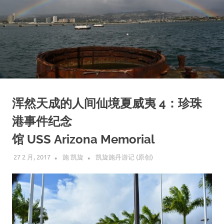
浑然天成的人间仙境夏威夷 4：珍珠
港事件纪念
馆 USS Arizona Memorial
27 2 月, 2017
施 凯旋
凯旋施丹游记 (原创)