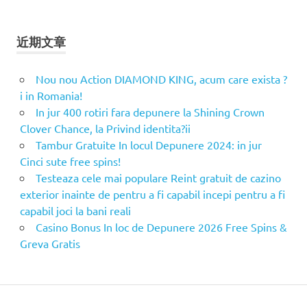
近期文章
Nou nou Action DIAMOND KING, acum care exista ?
i in Romania!
In jur 400 rotiri fara depunere la Shining Crown
Clover Chance, la Privind identita?ii
Tambur Gratuite In locul Depunere 2024: in jur
Cinci sute free spins!
Testeaza cele mai populare Reint gratuit de cazino
exterior inainte de pentru a fi capabil incepi pentru a fi
capabil joci la bani reali
Casino Bonus In loc de Depunere 2026 Free Spins &
Greva Gratis