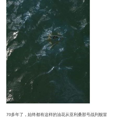
70多年了，始终都有这样的油花从亚利桑那号战列舰冒