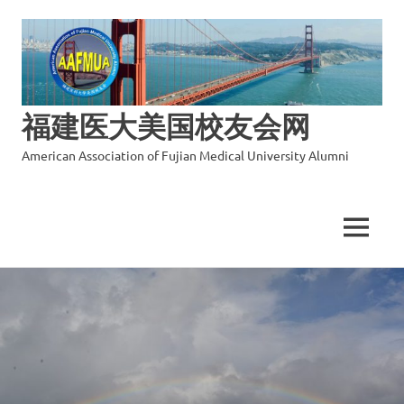
福建医大美国校友会网
American Association of Fujian Medical University Alumni
MENU
Skip
to
content