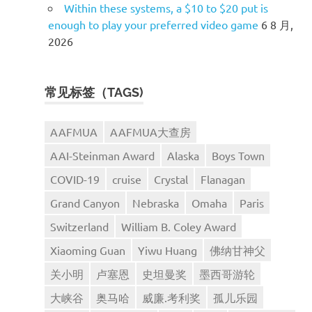
Within these systems, a $10 to $20 put is
enough to play your preferred video game
6 8 月,
2026
常见标签（TAGS)
AAFMUA
AAFMUA大查房
AAI-Steinman Award
Alaska
Boys Town
COVID-19
cruise
Crystal
Flanagan
Grand Canyon
Nebraska
Omaha
Paris
Switzerland
William B. Coley Award
Xiaoming Guan
Yiwu Huang
佛纳甘神父
关小明
卢塞恩
史坦曼奖
墨西哥游轮
大峡谷
奥马哈
威廉.考利奖
孤儿乐园