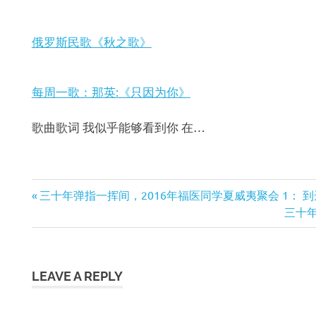
俄罗斯民歌《秋之歌》
每周一歌：那英:《只因为你》
歌曲歌词 我似乎能够看到你 在…
Previous
三十年弹指一挥间，2016年福医同学夏威夷聚会 1： 
文
Post:
Next
三十年
Post:
章
导
LEAVE A REPLY
航