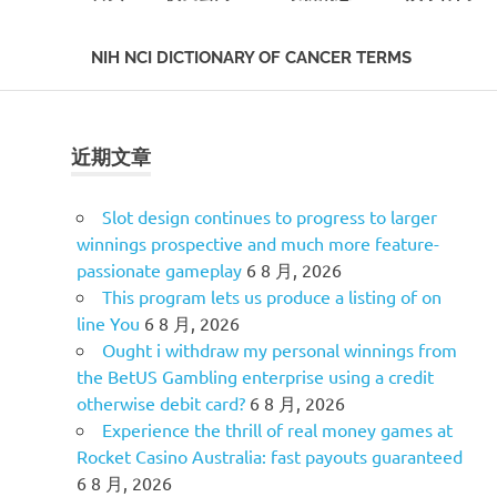
NIH NCI DICTIONARY OF CANCER TERMS
Skip
to
content
近期文章
Slot design continues to progress to larger
winnings prospective and much more feature-
passionate gameplay
6 8 月, 2026
This program lets us produce a listing of on
line You
6 8 月, 2026
Ought i withdraw my personal winnings from
the BetUS Gambling enterprise using a credit
otherwise debit card?
6 8 月, 2026
Experience the thrill of real money games at
Rocket Casino Australia: fast payouts guaranteed
6 8 月, 2026