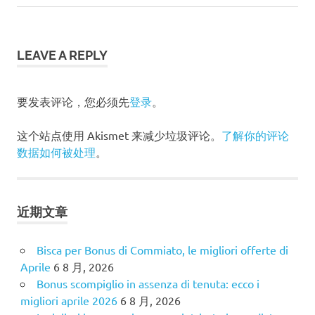
章
Post:
导
LEAVE A REPLY
航
要发表评论，您必须先
登录
。
这个站点使用 Akismet 来减少垃圾评论。
了解你的评论
数据如何被处理
。
近期文章
Bisca per Bonus di Commiato, le migliori offerte di
Aprile
6 8 月, 2026
Bonus scompiglio in assenza di tenuta: ecco i
migliori aprile 2026
6 8 月, 2026