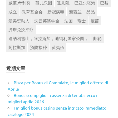
威廉.考利奖
孤儿乐园
孤儿院
巴亚尔塔港
巴黎
成立
教育基金会
新冠病毒
新西兰
晶晶
最美资助人
沈云英奖学金
法国
瑞士
疫苗
肿瘤免疫治疗
迪纳利雪山，阿拉斯加，迪纳利国家公园，
邮轮
阿拉斯加
预防接种
黄夷伍
近期文章
Bisca per Bonus di Commiato, le migliori offerte di
Aprile
Bonus scompiglio in assenza di tenuta: ecco i
migliori aprile 2026
I migliori bonus casino senza intricato immediato:
catalogo 2024