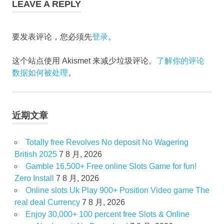
LEAVE A REPLY
航
要发表评论，您必须先
登录
。
这个站点使用 Akismet 来减少垃圾评论。
了解你的评论
数据如何被处理
。
近期文章
Totally free Revolves No deposit No Wagering
British 2025
7 8 月, 2026
Gamble 16,500+ Free online Slots Game for fun!
Zero Install
7 8 月, 2026
Online slots Uk Play 900+ Position Video game The
real deal Currency
7 8 月, 2026
Enjoy 30,000+ 100 percent free Slots & Online