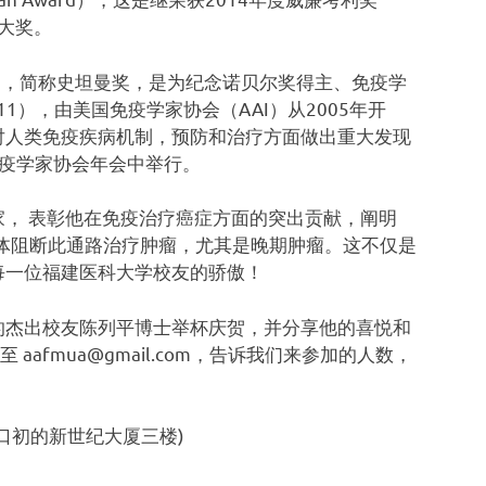
顶级大奖。
ward），简称史坦曼奖，是为纪念诺贝尔奖得主、免疫学
43-2011），由美国免疫学家协会（AAI）从2005年开
对人类免疫疾病机制，预防和治疗方面做出重大发现
免疫学家协会年会中举行。
， 表彰他在免疫治疗癌症方面的突出贡献，阐明
用抗体阻断此通路治疗肿瘤，尤其是晚期肿瘤。这不仅是
每一位福建医科大学校友的骄傲！
的杰出校友陈列平博士举杯庆贺，并分享他的喜悦和
aafmua@gmail.com，告诉我们来参加的人数，
口初的新世纪大厦三楼)