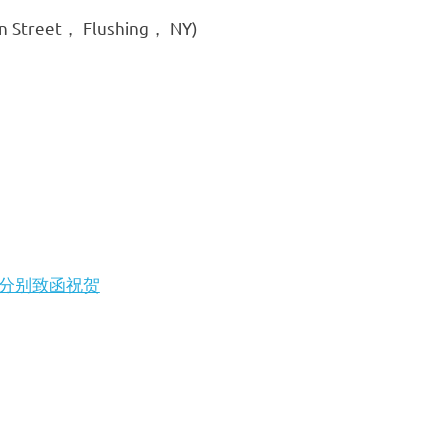
et， Flushing， NY)
会分别致函祝贺