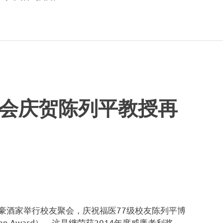
会庆贺陈列平教授再
君豪酒家举行校友聚会，庆祝福医77级校友陈列平博
an Award），这是继荣获2014年度威廉考利奖