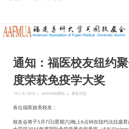
通知：福医校友纽约聚
度荣获免疫学大奖
10 2 月, 2016
AAFMUA网站
最新消息
各位福医旅美校友：
校友会将于5月7日(星期六)晚上6点钟在纽约法拉盛
士获得2016年度国际免疫学界史坦曼奖（AAI-Steinm