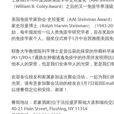
（William B. Coley Award）之后的又一免疫学界
美国免疫学家协会-史坦曼奖（AAI-Steinman A
家史坦曼博士（Ralph Marvin Steinman）（19
始，每年颁发给一位人类免疫学研究学者，旨在奖励
的免疫学家个人。颁奖仪式将于5月中在西雅图美国
耶鲁大学教授陈列平博士是首位获此殊荣的华裔科学家
PD-1/PD-L1通路在肿瘤逃逸免疫中的作用并发明
他本人的荣誉，也是我们全体华人的光荣，更是我们
欢迎各位校友和家属参加这次聚会活动，一起为我们
光荣。请有意参加聚会活动的校友在3月7日前回Email至 
以便餐馆定位和安排。谢谢！
餐馆地址：君豪酒家(位于法拉盛罗斯福大道和缅街交
40-21 Main Street, Flushing, NY 11354