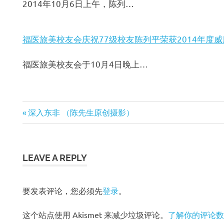
2014年10月6日上午，陈列…
福医旅美校友会庆祝77级校友陈列平荣获2014年度
福医旅美校友会于10月4日晚上…
Previous
深入东非 （陈先生原创摄影）
文
Post:
章
LEAVE A REPLY
导
航
要发表评论，您必须先
登录
。
这个站点使用 Akismet 来减少垃圾评论。
了解你的评论数