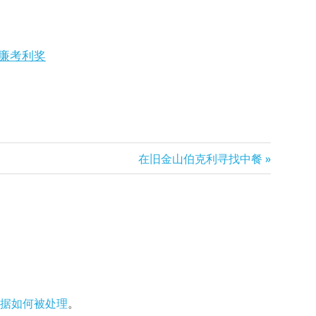
威廉考利奖
Next
在旧金山伯克利寻找中餐
Post:
据如何被处理
。