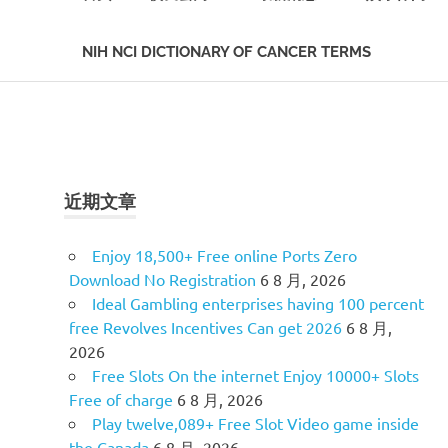
NIH NCI DICTIONARY OF CANCER TERMS
Skip
to
content
近期文章
Enjoy 18,500+ Free online Ports Zero
Download No Registration
6 8 月, 2026
Ideal Gambling enterprises having 100 percent
free Revolves Incentives Can get 2026
6 8 月,
2026
Free Slots On the internet Enjoy 10000+ Slots
Free of charge
6 8 月, 2026
Play twelve,089+ Free Slot Video game inside
the Canada
6 8 月, 2026