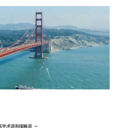
GY 医学术语和缩略语