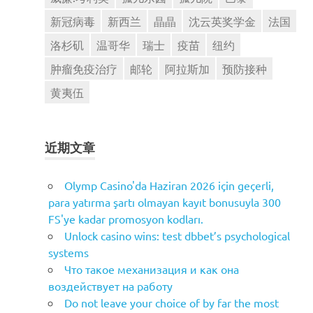
新冠病毒
新西兰
晶晶
沈云英奖学金
法国
洛杉矶
温哥华
瑞士
疫苗
纽约
肿瘤免疫治疗
邮轮
阿拉斯加
预防接种
黄夷伍
近期文章
Olymp Casino'da Haziran 2026 için geçerli,
para yatırma şartı olmayan kayıt bonusuyla 300
FS'ye kadar promosyon kodları.
Unlock casino wins: test dbbet’s psychological
systems
Что такое механизация и как она
воздействует на работу
Do not leave your choice of by far the most