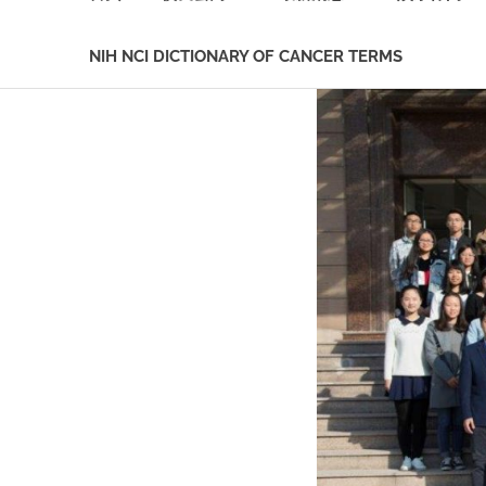
NIH NCI DICTIONARY OF CANCER TERMS
Skip
to
content