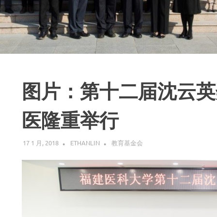
图片：第十二届沈云英
医隆重举行
17 1 月, 2018
ETHANLIN
教育基金会