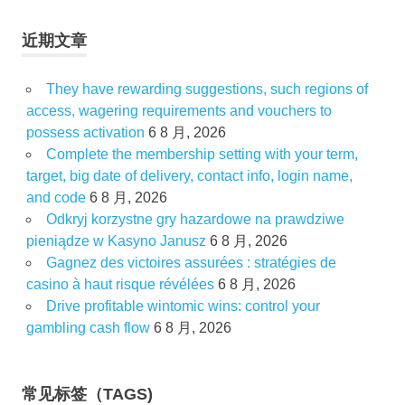
近期文章
They have rewarding suggestions, such regions of
access, wagering requirements and vouchers to
possess activation
6 8 月, 2026
Complete the membership setting with your term,
target, big date of delivery, contact info, login name,
and code
6 8 月, 2026
Odkryj korzystne gry hazardowe na prawdziwe
pieniądze w Kasyno Janusz
6 8 月, 2026
Gagnez des victoires assurées : stratégies de
casino à haut risque révélées
6 8 月, 2026
Drive profitable wintomic wins: control your
gambling cash flow
6 8 月, 2026
常见标签（TAGS)