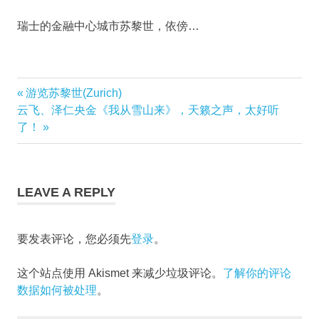
瑞士的金融中心城市苏黎世，依傍…
Stein
Previous
游览苏黎世(Zurich)
am
文
Next
云飞、泽仁央金《我从雪山来》，天籁之声，太好听
Post:
Rhein
Post:
了！
Switzerland
章
瑞
导
士
LEAVE A REPLY
莱
航
茵
河
要发表评论，您必须先
登录
。
上
的
一
这个站点使用 Akismet 来减少垃圾评论。
了解你的评论
颗
数据如何被处理
。
宝
石