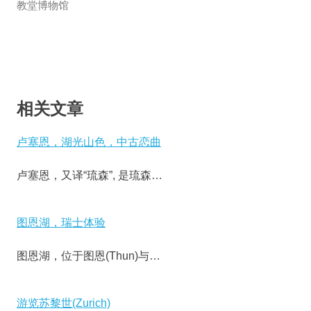
教堂博物馆
相关文章
卢塞恩，湖光山色，中古恋曲
卢塞恩，又译“琉森”, 是琉森…
图恩湖，瑞士体验
图恩湖，位于图恩(Thun)与…
游览苏黎世(Zurich)