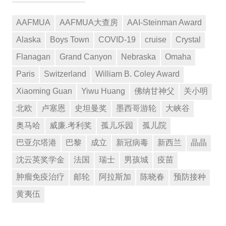
AAFMUA
AAFMUA大查房
AAI-Steinman Award
Alaska
Boys Town
COVID-19
cruise
Crystal
Flanagan
Grand Canyon
Nebraska
Omaha
Paris
Switzerland
William B. Coley Award
Xiaoming Guan
Yiwu Huang
佛纳甘神父
关小明
北欧
卢塞恩
史坦曼奖
墨西哥游轮
大峡谷
奥马哈
威廉.考利奖
孤儿乐园
孤儿院
巴亚尔塔港
巴黎
成立
新冠病毒
新西兰
晶晶
沈云英奖学金
法国
瑞士
男孩城
疫苗
肿瘤免疫治疗
邮轮
阿拉斯加
陈晓春
预防接种
黄夷伍