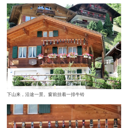
下山来，沿途一景。窗前挂着一排牛铃