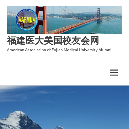
福建医大美国校友会网
American Association of Fujian Medical University Alumni
MENU
Skip
to
content