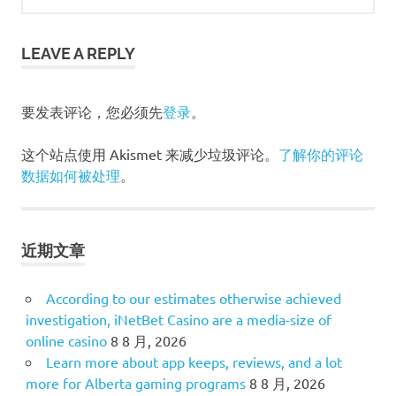
LEAVE A REPLY
要发表评论，您必须先
登录
。
这个站点使用 Akismet 来减少垃圾评论。
了解你的评论
数据如何被处理
。
近期文章
According to our estimates otherwise achieved
investigation, iNetBet Casino are a media-size of
online casino
8 8 月, 2026
Learn more about app keeps, reviews, and a lot
more for Alberta gaming programs
8 8 月, 2026