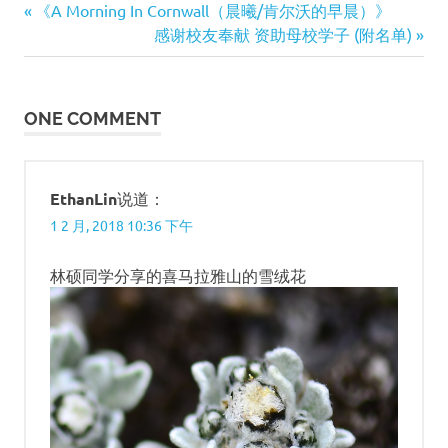
Edelweiss
Previous
《A Morning In Cornwall（晨曦/肯尔沃的早晨）》
瑞
文
Post:
Next
感谢校友奉献 资助母校学子 (附名单)
士
Post:
章
雪
绒
导
ONE COMMENT
花
航
EthanLin
说道：
1 2 月, 2018 10:36 下午
林硕同学分享的喜马拉雅山的雪绒花