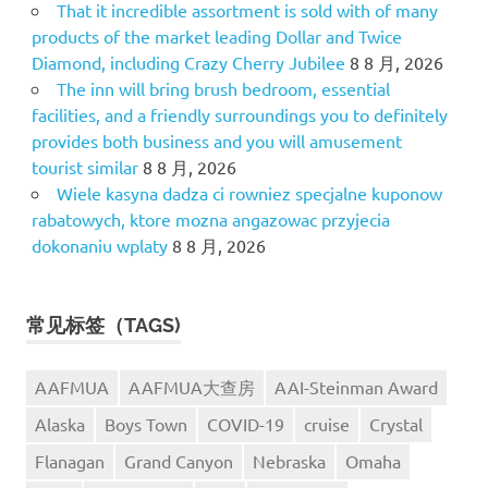
That it incredible assortment is sold with of many
products of the market leading Dollar and Twice
Diamond, including Crazy Cherry Jubilee
8 8 月, 2026
The inn will bring brush bedroom, essential
facilities, and a friendly surroundings you to definitely
provides both business and you will amusement
tourist similar
8 8 月, 2026
Wiele kasyna dadza ci rowniez specjalne kuponow
rabatowych, ktore mozna angazowac przyjecia
dokonaniu wplaty
8 8 月, 2026
常见标签（TAGS)
AAFMUA
AAFMUA大查房
AAI-Steinman Award
Alaska
Boys Town
COVID-19
cruise
Crystal
Flanagan
Grand Canyon
Nebraska
Omaha