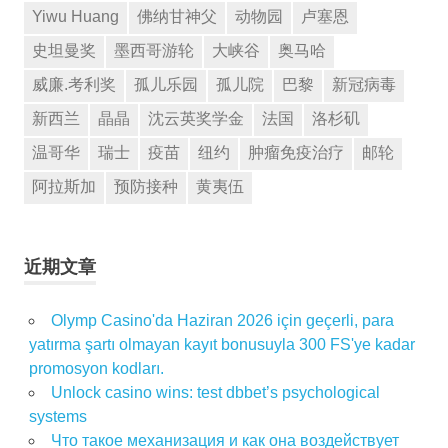
Yiwu Huang
佛纳甘神父
动物园
卢塞恩
史坦曼奖
墨西哥游轮
大峡谷
奥马哈
威廉.考利奖
孤儿乐园
孤儿院
巴黎
新冠病毒
新西兰
晶晶
沈云英奖学金
法国
洛杉矶
温哥华
瑞士
疫苗
纽约
肿瘤免疫治疗
邮轮
阿拉斯加
预防接种
黄夷伍
近期文章
Olymp Casino'da Haziran 2026 için geçerli, para
yatırma şartı olmayan kayıt bonusuyla 300 FS'ye kadar
promosyon kodları.
Unlock casino wins: test dbbet’s psychological
systems
Что такое механизация и как она воздействует