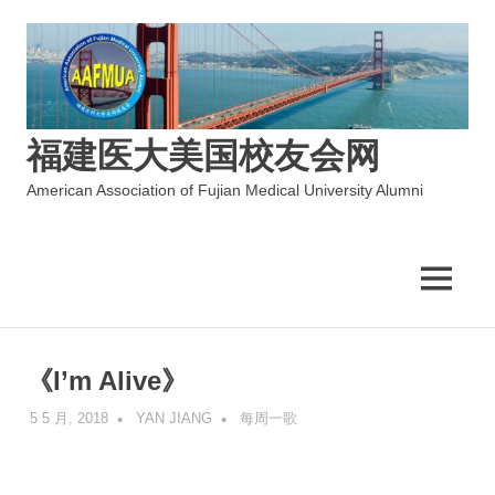
福建医大美国校友会网
American Association of Fujian Medical University Alumni
MENU
Skip
to
《I’m Alive》
content
5 5 月, 2018
YAN JIANG
每周一歌