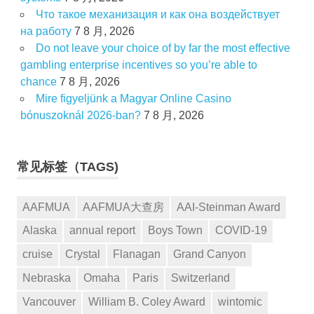
Что такое механизация и как она воздействует
на работу
7 8 月, 2026
Do not leave your choice of by far the most effective
gambling enterprise incentives so you’re able to
chance
7 8 月, 2026
Mire figyeljünk a Magyar Online Casino
bónuszoknál 2026-ban?
7 8 月, 2026
常见标签（TAGS)
AAFMUA
AAFMUA大查房
AAI-Steinman Award
Alaska
annual report
Boys Town
COVID-19
cruise
Crystal
Flanagan
Grand Canyon
Nebraska
Omaha
Paris
Switzerland
Vancouver
William B. Coley Award
wintomic