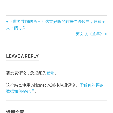
Previous
《世界共同的语言》这首好听的阿拉伯语歌曲，歌颂全
文
天下的母亲
Post:
Next
英文版《童年》
章
Post:
导
LEAVE A REPLY
航
要发表评论，您必须先
登录
。
这个站点使用 Akismet 来减少垃圾评论。
了解你的评论
数据如何被处理
。
近期文章