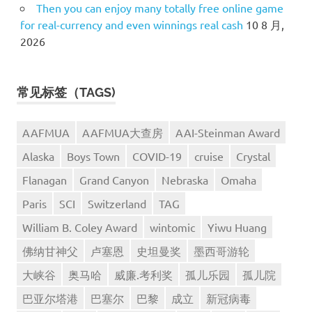
Then you can enjoy many totally free online game
for real-currency and even winnings real cash
10 8 月,
2026
常见标签（TAGS)
AAFMUA
AAFMUA大查房
AAI-Steinman Award
Alaska
Boys Town
COVID-19
cruise
Crystal
Flanagan
Grand Canyon
Nebraska
Omaha
Paris
SCI
Switzerland
TAG
William B. Coley Award
wintomic
Yiwu Huang
佛纳甘神父
卢塞恩
史坦曼奖
墨西哥游轮
大峡谷
奥马哈
威廉.考利奖
孤儿乐园
孤儿院
巴亚尔塔港
巴塞尔
巴黎
成立
新冠病毒