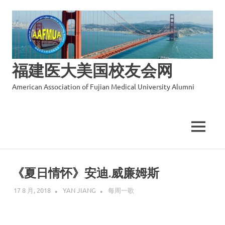
福建医大美国校友会网
American Association of Fujian Medical University Alumni
MENU
Skip
to
《夏日情怀》安迪.威廉姆斯
content
17 8 月, 2018
YAN JIANG
每周一歌