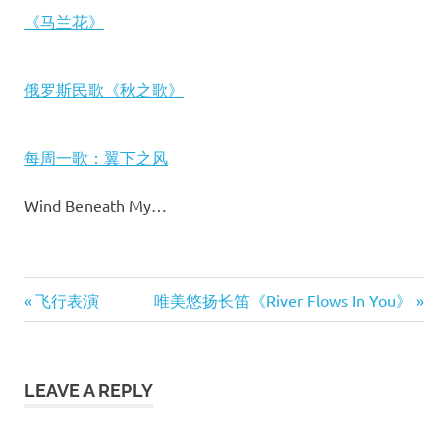
《马兰花》
俄罗斯民歌《秋之歌》
每周一歌：翼下之风
Wind Beneath My…
Previous
飞行表演
Next
唯美悠扬长笛《River Flows In You》
文
Post:
Post:
章
LEAVE A REPLY
导