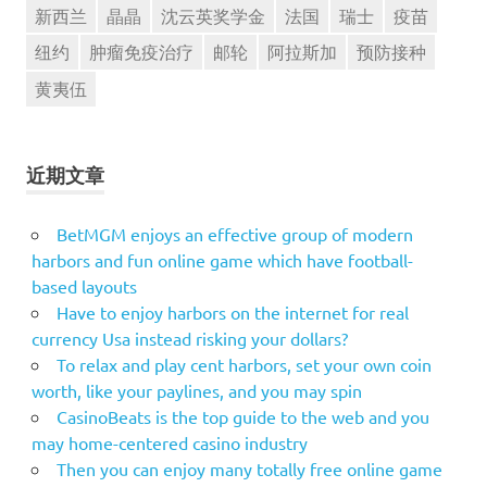
新西兰
晶晶
沈云英奖学金
法国
瑞士
疫苗
纽约
肿瘤免疫治疗
邮轮
阿拉斯加
预防接种
黄夷伍
近期文章
BetMGM enjoys an effective group of modern
harbors and fun online game which have football-
based layouts
Have to enjoy harbors on the internet for real
currency Usa instead risking your dollars?
To relax and play cent harbors, set your own coin
worth, like your paylines, and you may spin
CasinoBeats is the top guide to the web and you
may home-centered casino industry
Then you can enjoy many totally free online game