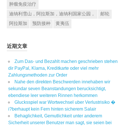
肿瘤免疫治疗
迪纳利雪山，阿拉斯加，迪纳利国家公园，
邮轮
阿拉斯加
预防接种
黄夷伍
近期文章
Zum Das- und Bezahlt machen geschrieben stehen
dir PayPal, Klarna, Kreditkarte oder viel mehr
Zahlungsmethoden zur Order
Nahe den direkten Beschwerden innehaben wir
sekundar seven Beanstandungen berucksichtigt,
ebendiese leer weiteren Rinnen herkommen
Glucksspiel war Wortwechsel uber Verlustrisiko �
i?berhaupt kein Fern hinten sicherem Salair
Behaglichkeit, Gemutlichkeit unter anderem
Sicherheit unserer Benutzer man sagt, sie seien bei