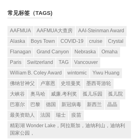
常见标签（TAGS)
AAFMUA
AAFMUA大查房
AAI-Steinman Award
Alaska
Boys Town
COVID-19
cruise
Crystal
Flanagan
Grand Canyon
Nebraska
Omaha
Paris
Switzerland
TAG
Vancouver
William B. Coley Award
wintomic
Yiwu Huang
佛纳甘神父
卢塞恩
史坦曼奖
墨西哥游轮
大峡谷
奥马哈
威廉.考利奖
孤儿乐园
孤儿院
巴塞尔
巴黎
德国
新冠病毒
新西兰
晶晶
最美资助人
法国
瑞士
疫苗
精彩湖 Wonder Lake，阿拉斯加，迪纳利山，迪纳利
国家公园，