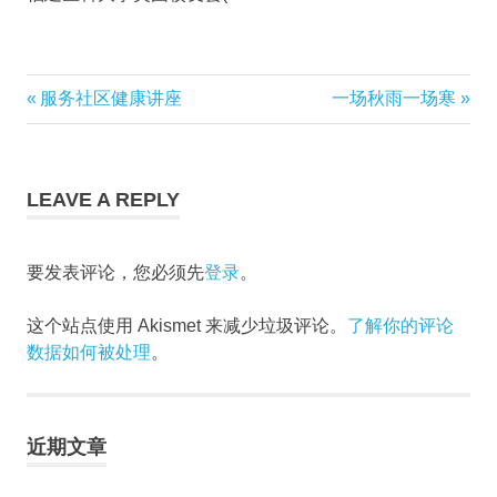
AAFMUA
Previous
服务社区健康讲座
Next
一场秋雨一场寒
陈
文
Post:
Post:
晓
春
章
LEAVE A REPLY
黄
导
夷
伍
航
要发表评论，您必须先
登录
。
这个站点使用 Akismet 来减少垃圾评论。
了解你的评论
数据如何被处理
。
近期文章