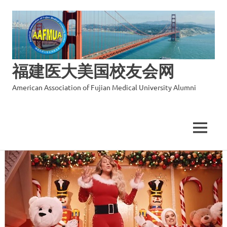
福建医大美国校友会网
American Association of Fujian Medical University Alumni
MENU
Skip
to
content