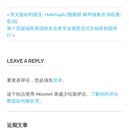
Previous
英文版哈利路亚- Hallelujah (鄧紫棋 钢琴独奏并演唱 配
文
歌词)
Post:
Next
第十四届福医美国校友会奖学金颁奖仪式在福医校园举
章
Post:
行
导
航
LEAVE A REPLY
要发表评论，您必须先
登录
。
这个站点使用 Akismet 来减少垃圾评论。
了解你的评论
数据如何被处理
。
近期文章