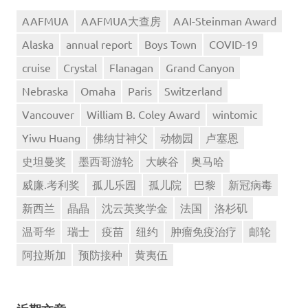
AAFMUA
AAFMUA大查房
AAI-Steinman Award
Alaska
annual report
Boys Town
COVID-19
cruise
Crystal
Flanagan
Grand Canyon
Nebraska
Omaha
Paris
Switzerland
Vancouver
William B. Coley Award
wintomic
Yiwu Huang
佛纳甘神父
动物园
卢塞恩
史坦曼奖
墨西哥游轮
大峡谷
奥马哈
威廉.考利奖
孤儿乐园
孤儿院
巴黎
新冠病毒
新西兰
晶晶
沈云英奖学金
法国
洛杉矶
温哥华
瑞士
疫苗
纽约
肿瘤免疫治疗
邮轮
阿拉斯加
预防接种
黄夷伍