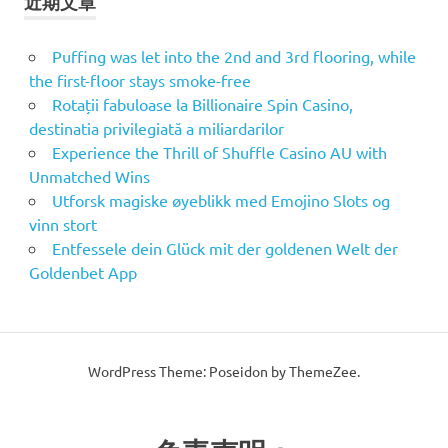
近期文章
Puffing was let into the 2nd and 3rd flooring, while
the first-floor stays smoke-free
Rotații fabuloase la Billionaire Spin Casino,
destinatia privilegiată a miliardarilor
Experience the Thrill of Shuffle Casino AU with
Unmatched Wins
Utforsk magiske øyeblikk med Emojino Slots og
vinn stort
Entfessele dein Glück mit der goldenen Welt der
Goldenbet App
WordPress Theme: Poseidon by ThemeZee.