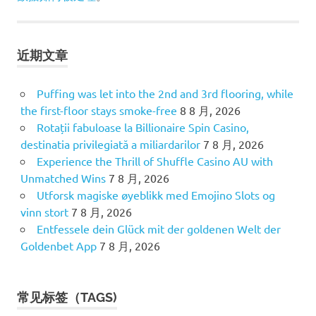
近期文章
Puffing was let into the 2nd and 3rd flooring, while
the first-floor stays smoke-free
8 8 月, 2026
Rotații fabuloase la Billionaire Spin Casino,
destinatia privilegiată a miliardarilor
7 8 月, 2026
Experience the Thrill of Shuffle Casino AU with
Unmatched Wins
7 8 月, 2026
Utforsk magiske øyeblikk med Emojino Slots og
vinn stort
7 8 月, 2026
Entfessele dein Glück mit der goldenen Welt der
Goldenbet App
7 8 月, 2026
常见标签（TAGS)