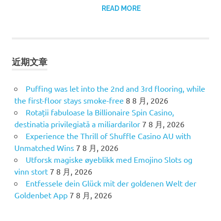
READ MORE
近期文章
Puffing was let into the 2nd and 3rd flooring, while
the first-floor stays smoke-free
8 8 月, 2026
Rotații fabuloase la Billionaire Spin Casino,
destinatia privilegiată a miliardarilor
7 8 月, 2026
Experience the Thrill of Shuffle Casino AU with
Unmatched Wins
7 8 月, 2026
Utforsk magiske øyeblikk med Emojino Slots og
vinn stort
7 8 月, 2026
Entfessele dein Glück mit der goldenen Welt der
Goldenbet App
7 8 月, 2026