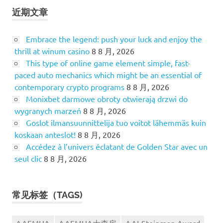
近期文章
Embrace the legend: push your luck and enjoy the
thrill at winum casino
8 8 月, 2026
This type of online game element simple, fast-
paced auto mechanics which might be an essential of
contemporary crypto programs
8 8 月, 2026
Monixbet darmowe obroty otwierają drzwi do
wygranych marzeń
8 8 月, 2026
Goslot ilmansuunnittelija tuo voitot lähemmäs kuin
koskaan anteslot!
8 8 月, 2026
Accédez à l’univers éclatant de Golden Star avec un
seul clic
8 8 月, 2026
常见标签（TAGS)
AAFMUA
AAFMUA大查房
AAI-Steinman Award