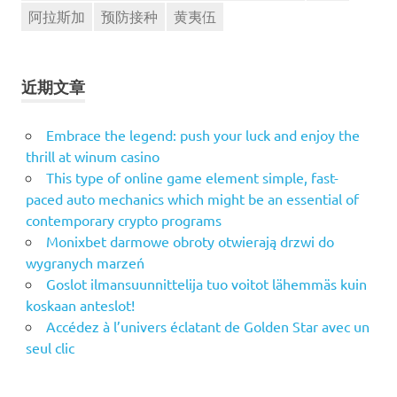
阿拉斯加
预防接种
黄夷伍
近期文章
Embrace the legend: push your luck and enjoy the
thrill at winum casino
This type of online game element simple, fast-
paced auto mechanics which might be an essential of
contemporary crypto programs
Monixbet darmowe obroty otwierają drzwi do
wygranych marzeń
Goslot ilmansuunnittelija tuo voitot lähemmäs kuin
koskaan anteslot!
Accédez à l’univers éclatant de Golden Star avec un
seul clic