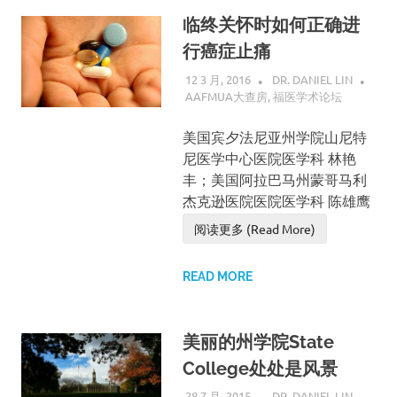
临终关怀时如何正确进
行癌症止痛
12 3 月, 2016
DR. DANIEL LIN
AAFMUA大查房
,
福医学术论坛
美国宾夕法尼亚州学院山尼特
尼医学中心医院医学科 林艳
丰；美国阿拉巴马州蒙哥马利
杰克逊医院医院医学科 陈雄鹰
阅读更多 (Read More)
READ MORE
美丽的州学院State
College处处是风景
28 7 月, 2015
DR. DANIEL LIN