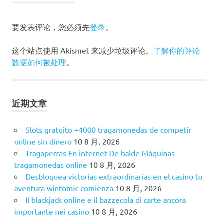
航
要发表评论，您必须先
登录
。
这个站点使用 Akismet 来减少垃圾评论。
了解你的评论
数据如何被处理
。
近期文章
Slots gratuito +4000 tragamonedas de competir
online sin dinero
10 8 月, 2026
Tragaperras En internet De balde Máquinas
tragamonedas online
10 8 月, 2026
Desbloquea victorias extraordinarias en el casino tu
aventura wintomic comienza
10 8 月, 2026
Il blackjack online e il bazzecola di carte ancora
importante nei casino
10 8 月, 2026