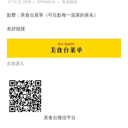
17 12 月, 2016
ETHANLIN
美食园地
點擊：美食台菜單（可任點每一道菜的菜名）
友好链接
点击进入
美食台微信平台