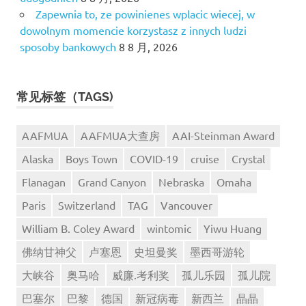
Zapewnia to, ze powinienes wplacic wiecej, w
dowolnym momencie korzystasz z innych ludzi
sposoby bankowych
8 8 月, 2026
常见标签（TAGS)
AAFMUA
AAFMUA大查房
AAI-Steinman Award
Alaska
Boys Town
COVID-19
cruise
Crystal
Flanagan
Grand Canyon
Nebraska
Omaha
Paris
Switzerland
TAG
Vancouver
William B. Coley Award
wintomic
Yiwu Huang
佛纳甘神父
卢塞恩
史坦曼奖
墨西哥游轮
大峡谷
奥马哈
威廉.考利奖
孤儿乐园
孤儿院
巴塞尔
巴黎
德国
新冠病毒
新西兰
晶晶