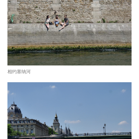
相约塞纳河