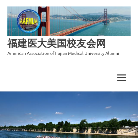
福建医大美国校友会网
American Association of Fujian Medical University Alumni
MENU
Skip
to
content