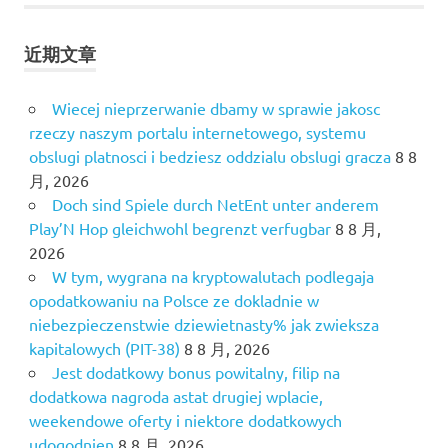
近期文章
Wiecej nieprzerwanie dbamy w sprawie jakosc
rzeczy naszym portalu internetowego, systemu
obslugi platnosci i bedziesz oddzialu obslugi gracza
8 8
月, 2026
Doch sind Spiele durch NetEnt unter anderem
Play’N Hop gleichwohl begrenzt verfugbar
8 8 月,
2026
W tym, wygrana na kryptowalutach podlegaja
opodatkowaniu na Polsce ze dokladnie w
niebezpieczenstwie dziewietnasty% jak zwieksza
kapitalowych (PIT-38)
8 8 月, 2026
Jest dodatkowy bonus powitalny, filip na
dodatkowa nagroda astat drugiej wplacie,
weekendowe oferty i niektore dodatkowych
udogodnien
8 8 月, 2026