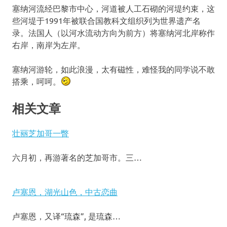
塞纳河流经巴黎市中心，河道被人工石砌的河堤约束，这
些河堤于1991年被联合国教科文组织列为世界遗产名
录。法国人（以河水流动方向为前方）将塞纳河北岸称作
右岸，南岸为左岸。
塞纳河游轮，如此浪漫，太有磁性，难怪我的同学说不敢
搭乘，呵呵。
相关文章
壮丽芝加哥一瞥
六月初，再游著名的芝加哥市。三…
卢塞恩，湖光山色，中古恋曲
卢塞恩，又译“琉森”, 是琉森…