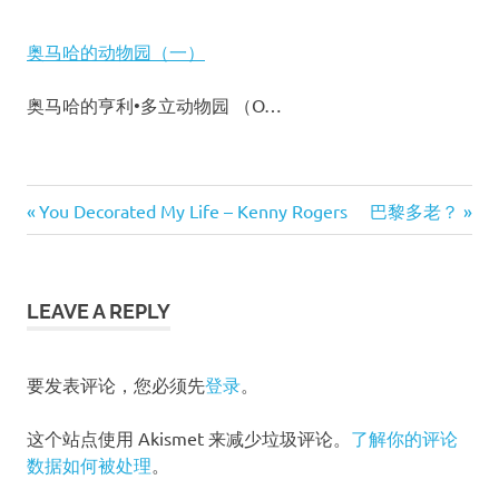
奥马哈的动物园（一）
奥马哈的亨利•多立动物园 （O…
Paris
Previous
You Decorated My Life – Kenny Rogers
Next
巴黎多老？
Seine
文
Post:
Post:
塞
章
纳
LEAVE A REPLY
河
导
巴
黎
航
要发表评论，您必须先
登录
。
这个站点使用 Akismet 来减少垃圾评论。
了解你的评论
数据如何被处理
。