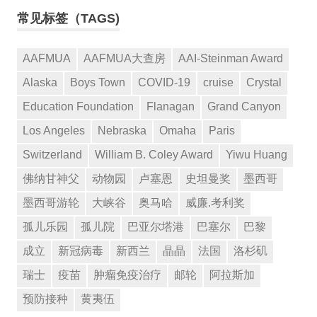
常见标签（TAGS)
AAFMUA
AAFMUA大查房
AAI-Steinman Award
Alaska
Boys Town
COVID-19
cruise
Crystal
Education Foundation
Flanagan
Grand Canyon
Los Angeles
Nebraska
Omaha
Paris
Switzerland
William B. Coley Award
Yiwu Huang
佛纳甘神父
动物园
卢塞恩
史坦曼奖
墨西哥
墨西哥游轮
大峡谷
奥马哈
威廉.考利奖
孤儿乐园
孤儿院
巴亚尔塔港
巴塞尔
巴黎
成立
新冠病毒
新西兰
晶晶
法国
洛杉矶
瑞士
疫苗
肿瘤免疫治疗
邮轮
阿拉斯加
预防接种
黄夷伍