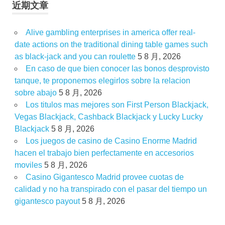
近期文章
Alive gambling enterprises in america offer real-
date actions on the traditional dining table games such
as black-jack and you can roulette
5 8 月, 2026
En caso de que bien conocer las bonos desprovisto
tanque, te proponemos elegirlos sobre la relacion
sobre abajo
5 8 月, 2026
Los titulos mas mejores son First Person Blackjack,
Vegas Blackjack, Cashback Blackjack y Lucky Lucky
Blackjack
5 8 月, 2026
Los juegos de casino de Casino Enorme Madrid
hacen el trabajo bien perfectamente en accesorios
moviles
5 8 月, 2026
Casino Gigantesco Madrid provee cuotas de
calidad y no ha transpirado con el pasar del tiempo un
gigantesco payout
5 8 月, 2026