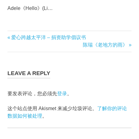
Adele《Hello》(Li…
Previous
爱心跨越太平洋 – 捐资助学倡议书
文
Post:
Next
陈瑞《老地方的雨》
Post:
章
导
LEAVE A REPLY
航
要发表评论，您必须先
登录
。
这个站点使用 Akismet 来减少垃圾评论。
了解你的评论
数据如何被处理
。