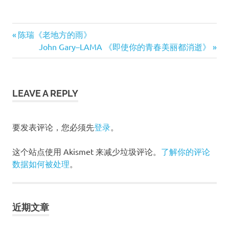
Warren
Previous
陈瑞《老地方的雨》
Alpert
文
Post:
Next
John Gary–LAMA 《即使你的青春美丽都消逝》
Foundation
Post:
Prize
章
沃
伦．
导
LEAVE A REPLY
阿尔
珀特
航
奖
要发表评论，您必须先
登录
。
这个站点使用 Akismet 来减少垃圾评论。
了解你的评论
数据如何被处理
。
近期文章