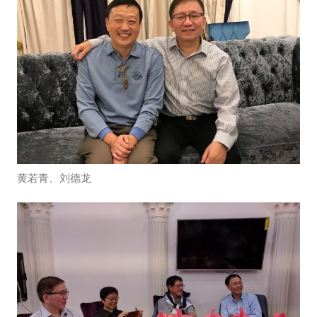
黄若青、刘德龙