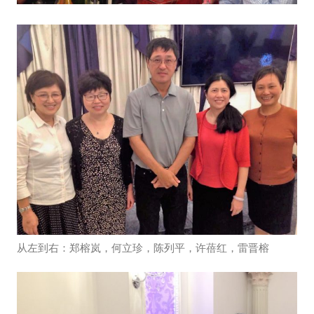
从左到右：郑榕岚，何立珍，陈列平，许蓓红，雷晋榕