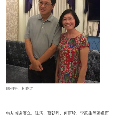
陈列平、柯晓红
特别感谢廖立、陈筠、蔡朝晖、何丽珍、李跃生等远道而