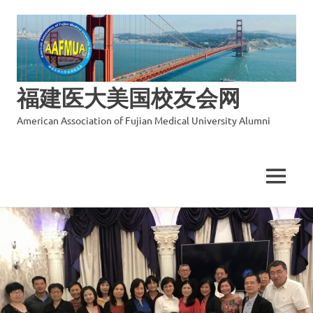
福建医大美国校友会网
American Association of Fujian Medical University Alumni
MENU
Skip
to
content