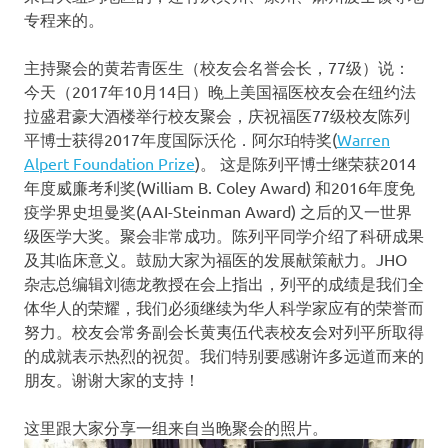
专程来的。
主持聚会的黄若青医生（校友会名誉会长，77级）说：
今天（2017年10月14日）晚上美国福医校友会在纽约法
拉盛君豪大酒楼举行校友聚会，庆祝福医77级校友陈列
平博士获得2017年度国际沃伦．阿尔珀特奖(
Warren
Alpert Foundation Prize
)。 这是陈列平博士继荣获2014
年度威廉考利奖(William B. Coley Award) 和2016年度免
疫学界史坦曼奖(AAI-Steinman Award) 之后的又一世界
级医学大奖。聚会非常成功。陈列平同学介绍了科研成果
及其临床意义。鼓励大家为福医的发展献策献力。JHO
杂志总编辑刘德龙教授在会上指出，列平的成绩是我们全
体华人的荣耀，我们必须继续为华人科学家应有的荣誉而
努力。校友会常务副会长黄夷伍代表校友会对列平所取得
的成就表示热烈的祝贺。我们特别要感谢许多远道而来的
朋友。谢谢大家的支持！
这里跟大家分享一组来自当晚聚会的照片。