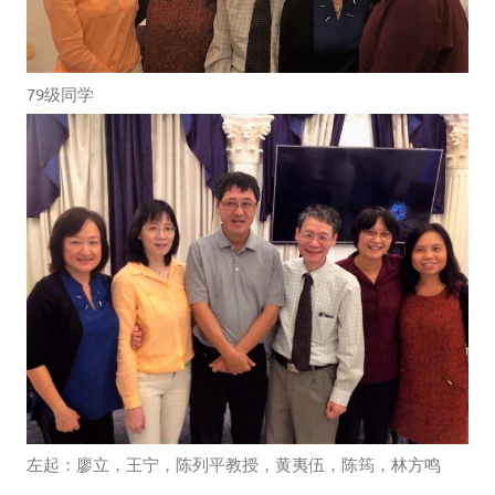
79级同学
左起：廖立，王宁，陈列平教授，黄夷伍，陈筠，林方鸣