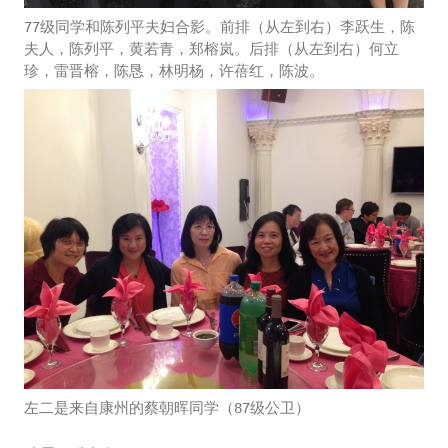
77级同学和陈列平夫妇合影。前排（从左到右）李跃生，陈
夫人，陈列平，黄若青，郑榕岚。后排（从左到右）何立
珍，雷晋榕，陈恳，林明杨，许蓓红，陈波。
左二是来自康州的蔡朝晖同学（87级公卫）