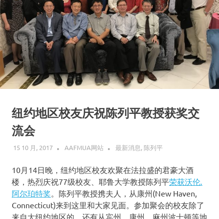
纽约地区校友庆祝陈列平教授获奖交
流会
15 10 月, 2017
AAFMUA网站
最新消息
,
陈列平
10月14日晚，纽约地区校友欢聚在法拉盛的君豪大酒
楼，热烈庆祝77级校友、耶鲁大学教授陈列平
荣获沃伦.
阿尔珀特奖
。陈列平教授携夫人，从康州(New Haven,
Connecticut)来到这里和大家见面。参加聚会的校友除了
来自大纽约地区的，还有从宾州、康州、麻州波士顿等地