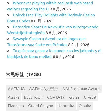
Whenever playing within real cash web based
casinos regarding the U
9 8 月, 2026
Unlock Free Play Delights with Rockwin Casino
Bonus Codes
8 8 月, 2026
Betnation Sport De Revolutie van Winstgevende
Wedstrijdstrategieën
8 8 月, 2026
Savaspin Casino a Aventura de Jogos que
Transforma sua Sorte em Prêmios
8 8 月, 2026
Tu guía para ganar a lo grande con los jackpots y el
blackjack de bono melbet
8 8 月, 2026
常见标签（TAGS)
AAFMUA
AAFMUA大查房
AAI-Steinman Award
Alaska
Boys Town
COVID-19
cruise
Crystal
Flanagan
Grand Canyon
Nebraska
Omaha