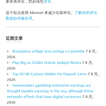
航
要发表评论，您必须先
登录
。
这个站点使用 Akismet 来减少垃圾评论。
了解你的评论
数据如何被处理
。
近期文章
Brezplačne vrtljaje brez pologa v Casombie
7 8 月,
2026
Play Big on GGBet Unlock Jackpot Riches
7 8 月,
2026
Top 50 UK Casinos Hidden No Deposit Gems
7 8 月,
2026
Sweepstakes gambling enterprise earnings are
thought taxable earnings in the usa, although these
networks efforts that have digital currencies
7 8 月,
2026