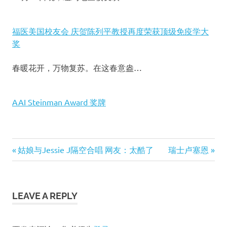
福医美国校友会 庆贺陈列平教授再度荣获顶级免疫学大
奖
春暖花开，万物复苏。在这春意盎…
AAI Steinman Award 奖牌
Luminary
Previous
姑娘与Jessie J隔空合唱 网友：太酷了
Next
瑞士卢塞恩
Award
文
Post:
Post:
World
Affairs
章
Council
LEAVE A REPLY
导