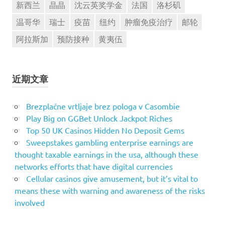
新西兰
晶晶
沈云英奖学金
法国
洛杉矶
温哥华
瑞士
疫苗
纽约
肿瘤免疫治疗
邮轮
阿拉斯加
预防接种
黄夷伍
近期文章
Brezplačne vrtljaje brez pologa v Casombie
Play Big on GGBet Unlock Jackpot Riches
Top 50 UK Casinos Hidden No Deposit Gems
Sweepstakes gambling enterprise earnings are
thought taxable earnings in the usa, although these
networks efforts that have digital currencies
Cellular casinos give amusement, but it’s vital to
means these with warning and awareness of the risks
involved