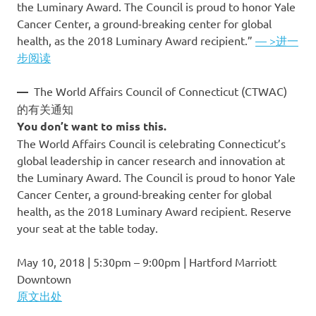
the Luminary Award. The Council is proud to honor Yale
Cancer Center, a ground-breaking center for global
health, as the 2018 Luminary Award recipient.”
— >进一
步阅读
—
The World Affairs Council of Connecticut (CTWAC)
的有关通知
You don’t want to miss this.
The World Affairs Council is celebrating Connecticut’s
global leadership in cancer research and innovation at
the Luminary Award. The Council is proud to honor Yale
Cancer Center, a ground-breaking center for global
health, as the 2018 Luminary Award recipient. Reserve
your seat at the table today.
May 10, 2018 | 5:30pm – 9:00pm | Hartford Marriott
Downtown
原文出处