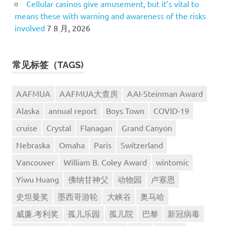
Cellular casinos give amusement, but it’s vital to
means these with warning and awareness of the risks
involved
7 8 月, 2026
常见标签（TAGS)
AAFMUA
AAFMUA大查房
AAI-Steinman Award
Alaska
annual report
Boys Town
COVID-19
cruise
Crystal
Flanagan
Grand Canyon
Nebraska
Omaha
Paris
Switzerland
Vancouver
William B. Coley Award
wintomic
Yiwu Huang
佛纳甘神父
动物园
卢塞恩
史坦曼奖
墨西哥游轮
大峡谷
奥马哈
威廉.考利奖
孤儿乐园
孤儿院
巴黎
新冠病毒