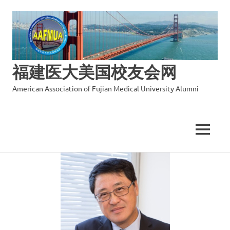
福建医大美国校友会网
American Association of Fujian Medical University Alumni
MENU
Skip
to
content