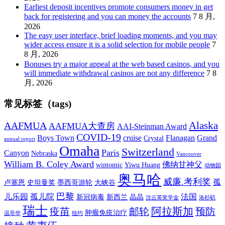
Earliest deposit incentives promote consumers money in get
back for registering and you can money the accounts
7 8 月,
2026
The easy user interface, brief loading moments, and you may
wider access ensure it is a solid selection for mobile people
7
8 月, 2026
Bonuses try a major appeal at the web based casinos, and you
will immediate withdrawal casinos are not any difference
7 8
月, 2026
常见标签（tags)
Alaska
AAFMUA
AAFMUA大查房
AAI-Steinman Award
COVID-19
Boys Town
cruise
Flanagan
Grand
Crystal
annual report
Omaha
Switzerland
Paris
Canyon
Nebraska
Vancouver
William B. Coley Award
佛纳甘神父
wintomic
Yiwu Huang
动物园
奥马哈
威廉.考利奖
孤
卢塞恩
史坦曼奖
墨西哥游轮
大峡谷
巴黎
儿乐园
孤儿院
法国
新冠病毒
新西兰
晶晶
沈云英奖学金
洛杉矶
瑞士
阿拉斯加
疫苗
邮轮
预防
肿瘤免疫治疗
温哥华
纽约