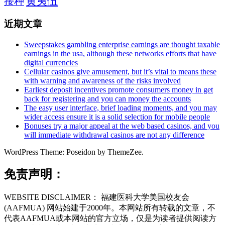
黄夷伍
接种
近期文章
Sweepstakes gambling enterprise earnings are thought taxable
earnings in the usa, although these networks efforts that have
digital currencies
Cellular casinos give amusement, but it’s vital to means these
with warning and awareness of the risks involved
Earliest deposit incentives promote consumers money in get
back for registering and you can money the accounts
The easy user interface, brief loading moments, and you may
wider access ensure it is a solid selection for mobile people
Bonuses try a major appeal at the web based casinos, and you
will immediate withdrawal casinos are not any difference
WordPress Theme: Poseidon by ThemeZee.
免责声明：
WEBSITE DISCLAIMER： 福建医科大学美国校友会
(AAFMUA) 网站始建于2000年。本网站所有转载的文章，不
代表AAFMUA或本网站的官方立场，仅是为读者提供阅读方