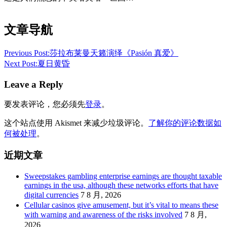
文章导航
Previous Post:
莎拉布莱曼天籁演绎《Pasión 真爱》
Next Post:
夏日黄昏
Leave a Reply
要发表评论，您必须先
登录
。
这个站点使用 Akismet 来减少垃圾评论。
了解你的评论数据如
何被处理
。
近期文章
Sweepstakes gambling enterprise earnings are thought taxable
earnings in the usa, although these networks efforts that have
digital currencies
7 8 月, 2026
Cellular casinos give amusement, but it’s vital to means these
with warning and awareness of the risks involved
7 8 月,
2026