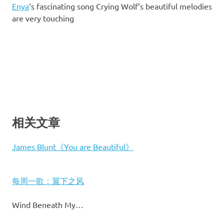
Enya
‘s fascinating song Crying Wolf’s beautiful melodies
are very touching
相关文章
James Blunt《You are Beautiful》
每周一歌：翼下之风
Wind Beneath My…