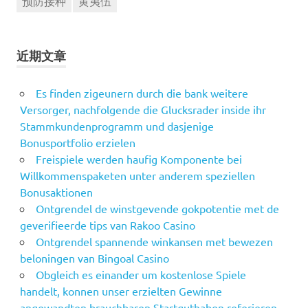
预防接种
黄夷伍
近期文章
Es finden zigeunern durch die bank weitere
Versorger, nachfolgende die Glucksrader inside ihr
Stammkundenprogramm und dasjenige
Bonusportfolio erzielen
Freispiele werden haufig Komponente bei
Willkommenspaketen unter anderem speziellen
Bonusaktionen
Ontgrendel de winstgevende gokpotentie met de
geverifieerde tips van Rakoo Casino
Ontgrendel spannende winkansen met bewezen
beloningen van Bingoal Casino
Obgleich es einander um kostenlose Spiele
handelt, konnen unser erzielten Gewinne
angewandten brauchbaren Startguthaben referieren