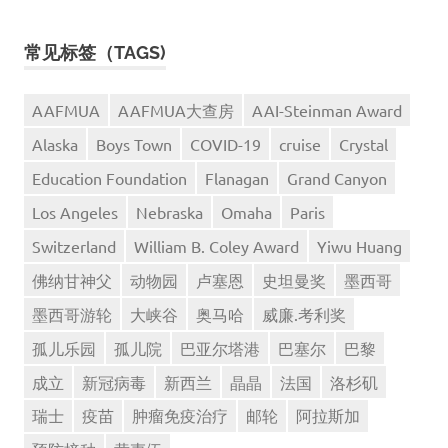
常见标签（TAGS)
AAFMUA
AAFMUA大查房
AAI-Steinman Award
Alaska
Boys Town
COVID-19
cruise
Crystal
Education Foundation
Flanagan
Grand Canyon
Los Angeles
Nebraska
Omaha
Paris
Switzerland
William B. Coley Award
Yiwu Huang
佛纳甘神父
动物园
卢塞恩
史坦曼奖
墨西哥
墨西哥游轮
大峡谷
奥马哈
威廉.考利奖
孤儿乐园
孤儿院
巴亚尔塔港
巴塞尔
巴黎
成立
新冠病毒
新西兰
晶晶
法国
洛杉矶
瑞士
疫苗
肿瘤免疫治疗
邮轮
阿拉斯加