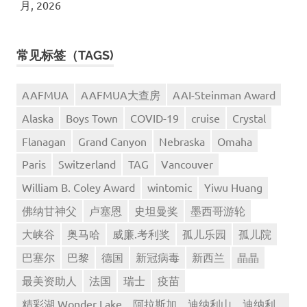
月, 2026
常见标签（TAGS)
AAFMUA
AAFMUA大查房
AAI-Steinman Award
Alaska
Boys Town
COVID-19
cruise
Crystal
Flanagan
Grand Canyon
Nebraska
Omaha
Paris
Switzerland
TAG
Vancouver
William B. Coley Award
wintomic
Yiwu Huang
佛纳甘神父
卢塞恩
史坦曼奖
墨西哥游轮
大峡谷
奥马哈
威廉.考利奖
孤儿乐园
孤儿院
巴塞尔
巴黎
德国
新冠病毒
新西兰
晶晶
最美资助人
法国
瑞士
疫苗
精彩湖 Wonder Lake，阿拉斯加，迪纳利山，迪纳利