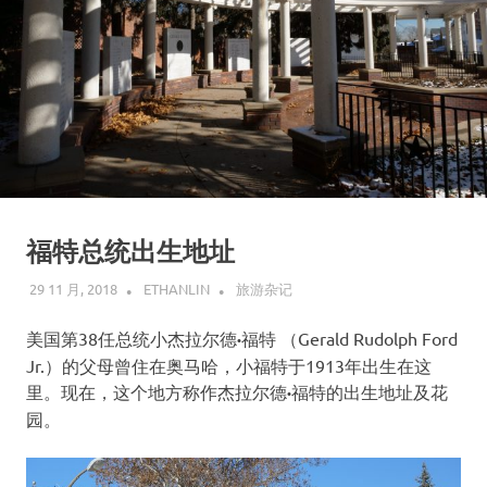
福特总统出生地址
29 11 月, 2018
ETHANLIN
旅游杂记
美国第38任总统小杰拉尔德
·
福特 （Gerald Rudolph Ford
Jr.）的父母曾住在奥马哈，小福特于1913年出生在这
里。现在，这个地方称作杰拉尔德
·
福特的出生地址及花
园。