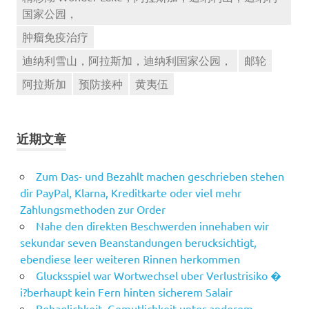
国家公园，
肿瘤免疫治疗
迪纳利雪山，阿拉斯加，迪纳利国家公园，
邮轮
阿拉斯加
预防接种
黄夷伍
近期文章
Zum Das- und Bezahlt machen geschrieben stehen
dir PayPal, Klarna, Kreditkarte oder viel mehr
Zahlungsmethoden zur Order
Nahe den direkten Beschwerden innehaben wir
sekundar seven Beanstandungen berucksichtigt,
ebendiese leer weiteren Rinnen herkommen
Glucksspiel war Wortwechsel uber Verlustrisiko �
i?berhaupt kein Fern hinten sicherem Salair
Behaglichkeit, Gemutlichkeit unter anderem