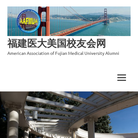
福建医大美国校友会网
American Association of Fujian Medical University Alumni
MENU
Skip
to
content