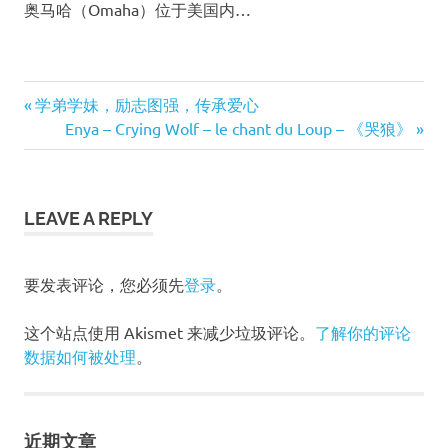
奥马哈（Omaha）位于美国内…
Gerald
Previous
学弟学妹，励志图强，传承爱心
Ford
文
Post:
Next
Enya – Crying Wolf – le chant du Loup – 《哭狼》
Omaha
Post:
章
奥
马
导
哈
LEAVE A REPLY
福
航
特
要发表评论，您必须先
登录
。
总
统
这个站点使用 Akismet 来减少垃圾评论。
了解你的评论
数据如何被处理
。
近期文章