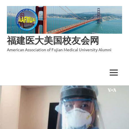
福建医大美国校友会网
American Association of Fujian Medical University Alumni
MENU
Skip
to
content