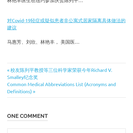
林艳丰医生在纽约参加庆贺陈列平…
对Covid-19轻症或疑似患者非公寓式居家隔离具体做法的
建议
马惠芳、刘欣、林艳丰， 美国医…
COVID-
Previous
校友陈列平教授等三位科学家荣获今年Richard V.
19
文
Smalley纪念奖
Post:
新
Next
Common Medical Abbreviations List (Acronyms and
冠
章
Post:
Definitions)
病
毒
导
肺
炎
航
ONE COMMENT