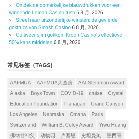
Ontdek de opmerkelijke blauwdrukken voor een
winnende Lemon Casino rush
6 8 月, 2026
Streef naar uitzonderlijke winsten: de gevierde
goktrucs van Smash Casino
6 8 月, 2026
Cultiveer slim gokken: Kroon Casino’s effectieve
50% kans middelen
6 8 月, 2026
常见标签（TAGS)
AAFMUA
AAFMUA大查房
AAI-Steinman Award
Alaska
Boys Town
COVID-19
cruise
Crystal
Education Foundation
Flanagan
Grand Canyon
Los Angeles
Nebraska
Omaha
Paris
Switzerland
William B. Coley Award
Yiwu Huang
佛纳甘神父
动物园
卢塞恩
史坦曼奖
墨西哥