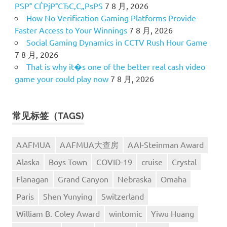
РЅР° СЃРјР°СЂС‚С„РѕРЅ
7 8 月, 2026
How No Verification Gaming Platforms Provide
Faster Access to Your Winnings
7 8 月, 2026
Social Gaming Dynamics in CCTV Rush Hour Game
7 8 月, 2026
That is why it�s one of the better real cash video
game your could play now
7 8 月, 2026
常见标签（TAGS)
AAFMUA
AAFMUA大查房
AAI-Steinman Award
Alaska
Boys Town
COVID-19
cruise
Crystal
Flanagan
Grand Canyon
Nebraska
Omaha
Paris
Shen Yunying
Switzerland
William B. Coley Award
wintomic
Yiwu Huang