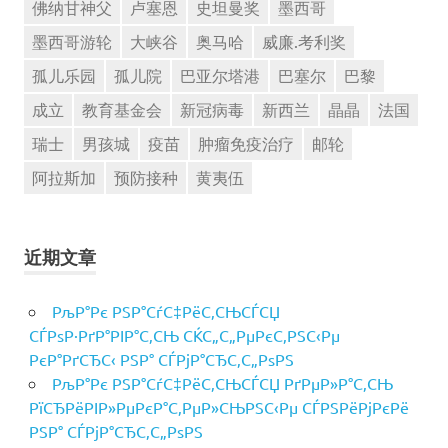
佛纳甘神父
卢塞恩
史坦曼奖
墨西哥
墨西哥游轮
大峡谷
奥马哈
威廉.考利奖
孤儿乐园
孤儿院
巴亚尔塔港
巴塞尔
巴黎
成立
教育基金会
新冠病毒
新西兰
晶晶
法国
瑞士
男孩城
疫苗
肿瘤免疫治疗
邮轮
阿拉斯加
预防接种
黄夷伍
近期文章
РљР°Рє РЅР°СѓС‡РёС‚СЊСЃСЏ
СЃРѕР·РґР°РІР°С‚СЊ СЌС„С„РµРєС‚РЅС‹Рµ
РєР°РґСЂС‹ РЅР° СЃРјР°СЂС‚С„РѕРЅ
РљР°Рє РЅР°СѓС‡РёС‚СЊСЃСЏ РґРµР»Р°С‚СЊ
РїСЂРёРІР»РµРєР°С‚РµР»СЊРЅС‹Рµ СЃРЅРёРјРєРё
РЅР° СЃРјР°СЂС‚С„РѕРЅ