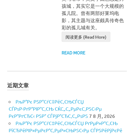
孩城，其实它是一个大规模的
孤儿院。曾有两部好莱坞电
影，其主题与这座颇具传奇色
彩的孤儿城有关。
阅读更多 (Read More)
READ MORE
近期文章
РљР°Рє РЅР°СѓС‡РёС‚СЊСЃСЏ
СЃРѕР·РґР°РІР°С‚СЊ СЌС„С„РµРєС‚РЅС‹Рµ
РєР°РґСЂС‹ РЅР° СЃРјР°СЂС‚С„РѕРЅ
7 8 月, 2026
РљР°Рє РЅР°СѓС‡РёС‚СЊСЃСЏ РґРµР»Р°С‚СЊ
РїСЂРёРІР»РµРєР°С‚РµР»СЊРЅС‹Рµ СЃРЅРёРјРєРё