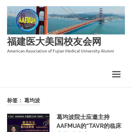
福建医大美国校友会网
American Association of Fujian Medical University Alumni
MENU
Skip
to
标签：
葛均波
content
葛均波院士应邀主持
AAFMUA的“TAVR的临床