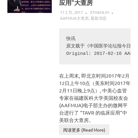
应用”大查房
17 2 月, 2017
ETHANLIN
AAFMUA大查房
,
最新消息
快讯

原文载于《中国医学论坛报今日循
Original: 2017-02-16 
在上周末, 即北京时间2017年2月
12日上午10点（美东时间2017年
2月11日晚上9点）, 中美心血管
专家在福建医科大学美国校友会
(AAFMUA)电子部主办的微网平
台进行了 “TAVR 的临床应用”中
美联合大查房。
阅读更多 (Read More)