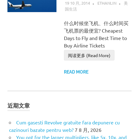
19 10 月, 2014
ETHANLIN
美
国生活
什么时候坐飞机、什么时间买
飞机票的最便宜? Cheapest
Days to Fly and Best Time to
Buy Airline Tickets
阅读更多 (Read More)
READ MORE
近期文章
Cum gasesti Revolve gratuite fara depunere cu
cazinouri bazate pentru web?
7 8 月, 2026
You opt for the larger multipliers, like 5x, 10x, and