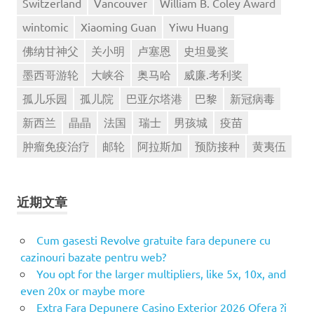
Switzerland
Vancouver
William B. Coley Award
wintomic
Xiaoming Guan
Yiwu Huang
佛纳甘神父
关小明
卢塞恩
史坦曼奖
墨西哥游轮
大峡谷
奥马哈
威廉.考利奖
孤儿乐园
孤儿院
巴亚尔塔港
巴黎
新冠病毒
新西兰
晶晶
法国
瑞士
男孩城
疫苗
肿瘤免疫治疗
邮轮
阿拉斯加
预防接种
黄夷伍
近期文章
Cum gasesti Revolve gratuite fara depunere cu
cazinouri bazate pentru web?
You opt for the larger multipliers, like 5x, 10x, and
even 20x or maybe more
Extra Fara Depunere Casino Exterior 2026 Ofera ?i