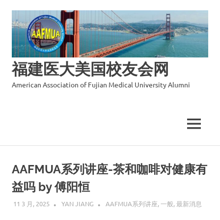
福建医大美国校友会网
American Association of Fujian Medical University Alumni
MENU
Skip
to
AAFMUA系列讲座-茶和咖啡对健康有
content
益吗 by 傅阳恒
11 3 月, 2025
YAN JIANG
AAFMUA系列讲座
,
一般
,
最新消息