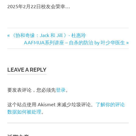
2025年2月22日校友会荣幸…
Previous
《协和奇缘：Jack 和 Jill 》- 杜惠玲
文
Post:
Next
AAFMUA系列讲座 – 自杀的防治 by 叶少华医生
Post:
章
导
LEAVE A REPLY
航
要发表评论，您必须先
登录
。
这个站点使用 Akismet 来减少垃圾评论。
了解你的评论
数据如何被处理
。