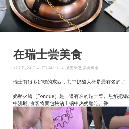
在瑞士尝美食
17 7 月, 2017
ETHANLIN
旅游杂记
,
美食园地
瑞士有很多好吃的东西，其中奶酪大概是最有名的了
奶酪火锅（Fondue）是一道有名的瑞士菜。热焰把锅烧着，
中沸腾, 食客将面包块沾上锅中热奶酪吃。香!