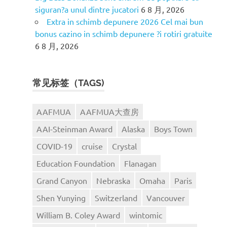
siguran?a unul dintre jucatori
6 8 月, 2026
Extra in schimb depunere 2026 Cel mai bun
bonus cazino in schimb depunere ?i rotiri gratuite
6 8 月, 2026
常见标签（TAGS)
AAFMUA
AAFMUA大查房
AAI-Steinman Award
Alaska
Boys Town
COVID-19
cruise
Crystal
Education Foundation
Flanagan
Grand Canyon
Nebraska
Omaha
Paris
Shen Yunying
Switzerland
Vancouver
William B. Coley Award
wintomic