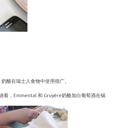
。奶酪在瑞士人食物中使用很广。
Emmental 和 Gruyère奶酪加白葡萄酒在锅