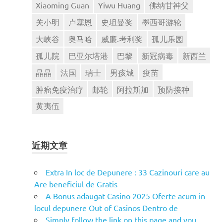
Xiaoming Guan
Yiwu Huang
佛纳甘神父
关小明
卢塞恩
史坦曼奖
墨西哥游轮
大峡谷
奥马哈
威廉.考利奖
孤儿乐园
孤儿院
巴亚尔塔港
巴黎
新冠病毒
新西兰
晶晶
法国
瑞士
男孩城
疫苗
肿瘤免疫治疗
邮轮
阿拉斯加
预防接种
黄夷伍
近期文章
Extra In loc de Depunere : 33 Cazinouri care au
Are beneficiul de Gratis
A Bonus adaugat Casino 2025 Oferte acum in
locul depunere Out of Casinos Dentro de
Simply follow the link on this page and you