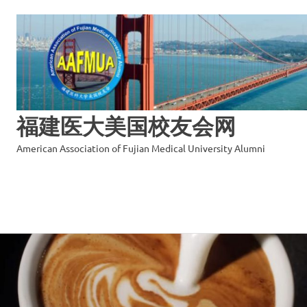
福建医大美国校友会网
American Association of Fujian Medical University Alumni
Skip
to
content