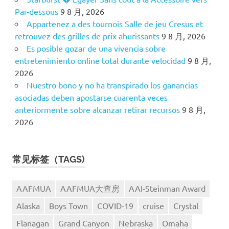
Par-dessous
9 8 月, 2026
Appartenez a des tournois Salle de jeu Cresus et
retrouvez des grilles de prix ahurissants
9 8 月, 2026
Es posible gozar de una vivencia sobre
entretenimiento online total durante velocidad
9 8 月,
2026
Nuestro bono y no ha transpirado los ganancias
asociadas deben apostarse cuarenta veces
anteriormente sobre alcanzar retirar recursos
9 8 月,
2026
常见标签（TAGS)
AAFMUA
AAFMUA大查房
AAI-Steinman Award
Alaska
Boys Town
COVID-19
cruise
Crystal
Flanagan
Grand Canyon
Nebraska
Omaha