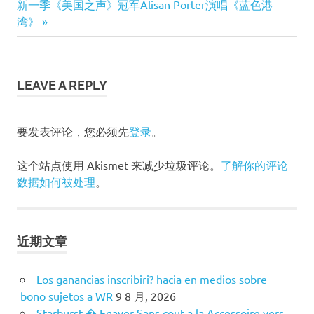
文
Next
新一季《美国之声》冠军Alisan Porter演唱《蓝色港
Post:
Post:
湾》
章
导
LEAVE A REPLY
航
要发表评论，您必须先
登录
。
这个站点使用 Akismet 来减少垃圾评论。
了解你的评论
数据如何被处理
。
近期文章
Los ganancias inscribiri? hacia en medios sobre
bono sujetos a WR
9 8 月, 2026
Starburst � Egayer Sans cout a la Accessoire vers