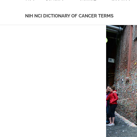
NIH NCI DICTIONARY OF CANCER TERMS
Skip
to
content