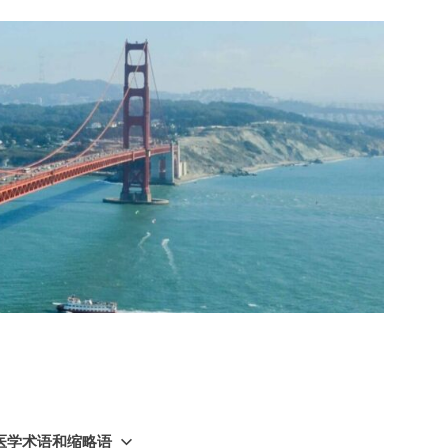
GY 医学术语和缩略语