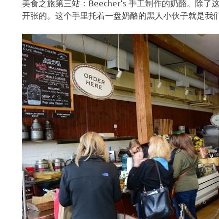
美食之旅第三站：Beecher’s 手工制作的奶酪。除
开张的。这个手里托着一盘奶酪的黑人小伙子就是我