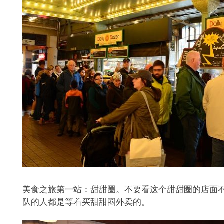
美食之旅第一站：甜甜圈。不要看这个甜甜圈的店面
队的人都是等着买甜甜圈外卖的。