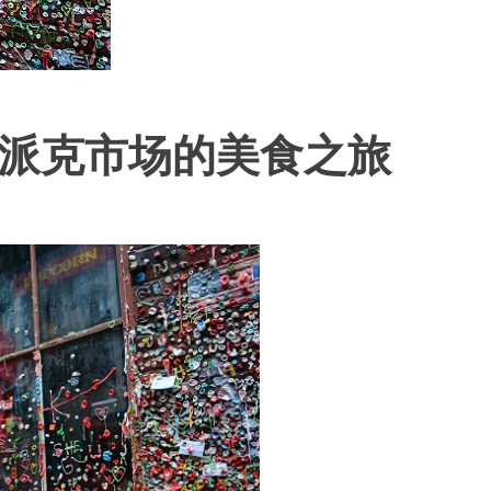
派克市场的美食之旅