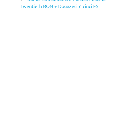
Twentieth RON + Douazeci ?i cinci FS