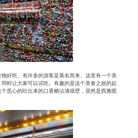
食物好吃。有许多的游客是慕名而来。这里有一个美
，同时让大家可以试吃。有趣的是这个美食之旅的起
这个恶心的吐出来的口香糖沾满墙壁，居然是西雅图