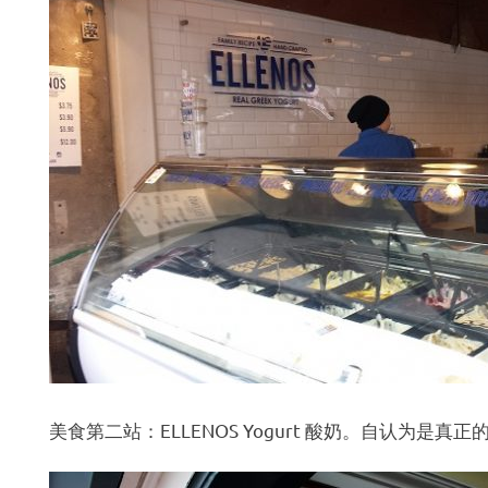
美食第二站：ELLENOS Yogurt 酸奶。自认为是真