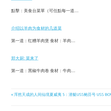
點擊：美食台菜單（可任點每一道…
介绍以羊肉为食材的几道菜
第一道：红糟羊肉煲 食材：羊肉…
郑大厨: 菜来了
第一道：黑椒牛肉卷 食材：牛肉…
Previous
浑然天成的人间仙境夏威夷 5：潜艇USS鲍芬号 USS BOWF
文
Post: