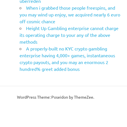
uberreden
When i grabbed those people freespins, and
you may wind up enjoy, we acquired nearly 6 euro
off cosmic chance
Height Up Gambling enterprise cannot charge
its operating charge to your any of the above
methods
A properly-built no KYC crypto gambling
enterprise having 4,000+ games, instantaneous
crypto payouts, and you may an enormous 2
hundred% greet added bonus
WordPress Theme: Poseidon by ThemeZee.