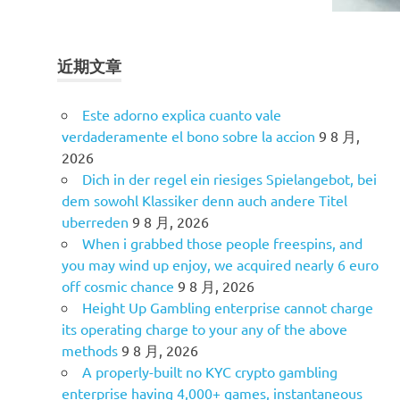
近期文章
Este adorno explica cuanto vale
verdaderamente el bono sobre la accion
9 8 月,
2026
Dich in der regel ein riesiges Spielangebot, bei
dem sowohl Klassiker denn auch andere Titel
uberreden
9 8 月, 2026
When i grabbed those people freespins, and
you may wind up enjoy, we acquired nearly 6 euro
off cosmic chance
9 8 月, 2026
Height Up Gambling enterprise cannot charge
its operating charge to your any of the above
methods
9 8 月, 2026
A properly-built no KYC crypto gambling
enterprise having 4,000+ games, instantaneous