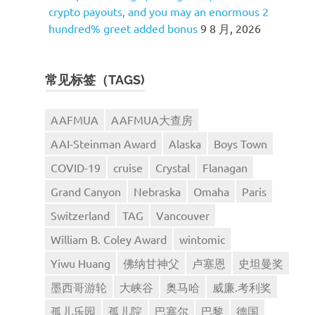
crypto payouts, and you may an enormous 2
hundred% greet added bonus
9 8 月, 2026
常见标签（TAGS)
AAFMUA
AAFMUA大查房
AAI-Steinman Award
Alaska
Boys Town
COVID-19
cruise
Crystal
Flanagan
Grand Canyon
Nebraska
Omaha
Paris
Switzerland
TAG
Vancouver
William B. Coley Award
wintomic
Yiwu Huang
佛纳甘神父
卢塞恩
史坦曼奖
墨西哥游轮
大峡谷
奥马哈
威廉.考利奖
孤儿乐园
孤儿院
巴塞尔
巴黎
德国