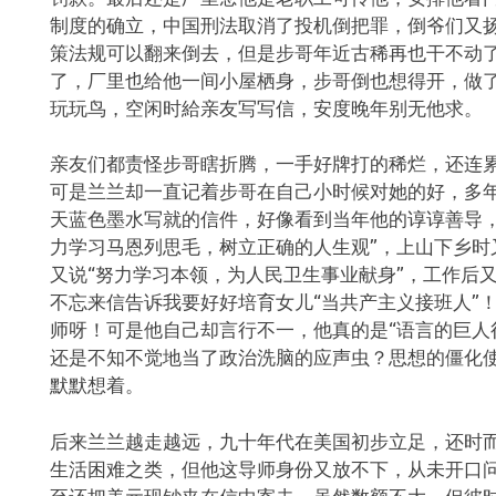
制度的确立，中国刑法取消了投机倒把罪，倒爷们又
策法规可以翻来倒去，但是步哥年近古稀再也干不动
了，厂里也给他一间小屋栖身，步哥倒也想得开，做
玩玩鸟，空闲时給亲友写写信，安度晚年别无他求。
亲友们都责怪步哥瞎折腾，一手好牌打的稀烂，还连
可是兰兰却一直记着步哥在自己小时候对她的好，多
天蓝色墨水写就的信件，好像看到当年他的谆谆善导，
力学习马恩列思毛，树立正确的人生观”，上山下乡时
又说“努力学习本领，为人民卫生事业献身”，工作后
不忘来信告诉我要好好培育女儿“当共产主义接班人”
师呀！可是他自己却言行不一，他真的是“语言的巨人
还是不知不觉地当了政治洗脑的应声虫？思想的僵化
默默想着。
后来兰兰越走越远，九十年代在美国初步立足，还时
生活困难之类，但他这导师身份又放不下，从未开口
至还把美元现钞夹在信中寄去。虽然数额不大，但彼