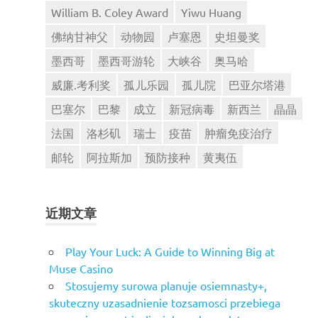
William B. Coley Award
Yiwu Huang
佛纳甘神父
动物园
卢塞恩
史坦曼奖
墨西哥
墨西哥游轮
大峡谷
奥马哈
威廉.考利奖
孤儿乐园
孤儿院
巴亚尔塔港
巴塞尔
巴黎
成立
新冠病毒
新西兰
晶晶
法国
洛杉矶
瑞士
疫苗
肿瘤免疫治疗
邮轮
阿拉斯加
预防接种
黄夷伍
近期文章
Play Your Luck: A Guide to Winning Big at
Muse Casino
Stosujemy surowa planuje osiemnasty+,
skuteczny uzasadnienie tozsamosci przebiega