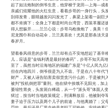
起了如法炮制的倒爷生意，他穿梭于龙田—上海—成
亲戚们炫耀他的火红生意，看着步哥的一身行头，头
刮得发青，眼睛越发闪闪发光了，鼻梁上架着一副巨
都不肯摘下；全身上下都是时尚台湾货，西装革履还
得人想躲开……兰兰心说：步哥乌枪換炮了，臭美！
尼龙围巾和自动花伞，兰兰真喜欢！尤其是那条淡天
春岁月。
望着春风得意的步哥，兰兰却有点不安地想起了基辛格
儿，应该是“金钱利诱是最好的春药”，步哥不知天高
至了，虽然当时沿海地区的福建广东是“十亿人民九亿
但在内地四川，倒爷很是为人不齿。于是在八十年代“
财产，又被人诬告陷害卖假货贪污什么的，于是被判
被判“投机倒把罪”量刑。他在狱中挨饿不见阳光，加
萎缩性胃炎，头发斑白稀疏，从一个“派头哥”体面人
狱过，按当时当地政策规定，刑满释放后，他被剝夺
妻子迫于压力以及两个儿子的前途，与他离婚了；父
罚款。最后还是厂里念他是老职工可怜他，安排他看门