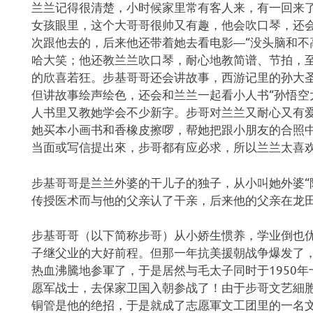
兰兰记得很清楚，小时候家里常有客人来，有一回来了
女孩眼里，这个大哥哥很帅又有趣，他会吹口琴，还
次跟他去的，后来他还带着她去看电影—“没头脑和不
哈大笑；他还教兰兰吹口琴，耐心地教简谱、节拍，至
的欣喜若狂。步基哥哥还会讲故事，西游记里的孙大
但讲故事绘声绘色，还会和兰兰一起看小人书“孙悟空大
人书里又教她学会不少新字。步哥对兰兰又耐心又有
她买本小画书和香橡皮擦啰，帮她把跟小朋友的合照
当面或写信提出來，步哥都有应必求，所以兰兰太喜
步基哥哥是兰兰外婆的干儿子的独子，从小叫她外婆“
传授医术而与他的父亲认了干亲，后来他的父亲在龙
步基哥哥（以下简称步哥）从小娇生惯养，学业倒也
子继父业的大好前程。但那一年抗美援朝战争爆发了，
热血沸騰地参軍了，于是居然与毛太子同时于1950年
愿军战士，去保家卫国入朝参战了！由于步哥文艺細
铜管是他的绝招，于是就成了志愿軍文工团里的一名