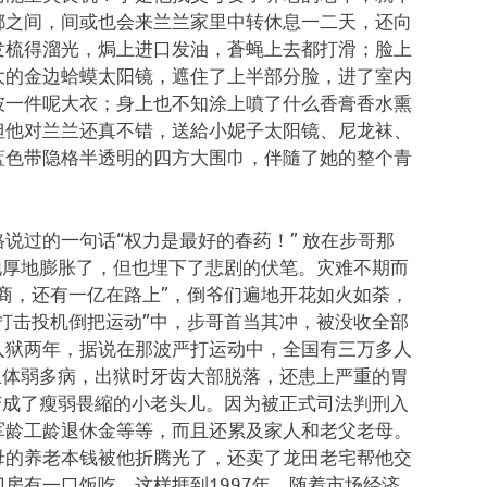
都之间，间或也会来兰兰家里中转休息一二天，还向
发梳得溜光，焗上进口发油，蒼蝇上去都打滑；脸上
大的金边蛤蟆太阳镜，遮住了上半部分脸，进了室内
披一件呢大衣；身上也不知涂上噴了什么香膏香水熏
但他对兰兰还真不错，送給小妮子太阳镜、尼龙袜、
蓝色带隐格半透明的四方大围巾，伴隨了她的整个青
说过的一句话“权力是最好的春药！” 放在步哥那
地厚地膨胀了，但也埋下了悲剧的伏笔。灾难不期而
商，还有一亿在路上”，倒爷们遍地开花如火如荼，
打击投机倒把运动”中，步哥首当其冲，被没收全部
入狱两年，据说在那波严打运动中，全国有三万多人
上体弱多病，出狱时牙齿大部脱落，还患上严重的胃
变成了瘦弱畏縮的小老头儿。因为被正式司法判刑入
军龄工龄退休金等等，而且还累及家人和老父老母。
母的养老本钱被他折腾光了，还卖了龙田老宅帮他交
房有一口饭吃。这样捱到1997年，随着市场经济