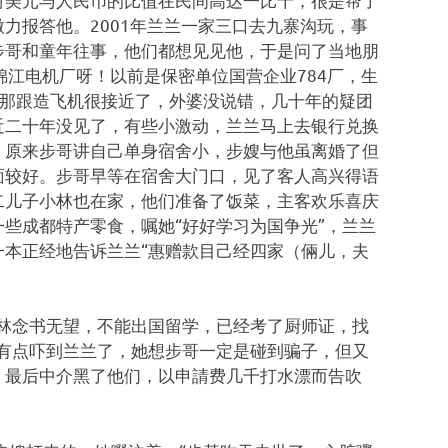
力报答他。2001年兰兰一家三口去九寨沟玩，事
步哥和童年往事，他们都想见见他，于是问了当地朋
“锦江电机厂呀！以前是保密单位国营企业784厂，生
，那跟造飞机很接近了，外婆没说错，几十年的疑团
近二十年没见了，有些小激动，兰兰马上去银行兑换
。原来步哥讲自己单身宿舍小，步嫂与他虽离婚了但
面较好。步哥早等在宿舍大门口，见了客人高兴得语
二儿子小林也在家，他们准备了饭菜，主客欢乐喜庆
些成都特产零食，嘱她“好好学习为国争光”，兰兰
本正经地告诉兰兰“惠赠款目己经四家（倆儿，夫
林念书无望，不能出国留学，已经考了厨师证，找
有点吓到兰兰了，她想步哥一定是碰到骗子，但又
，最后中介黑了他们，以申請费几千打水漂而告吹