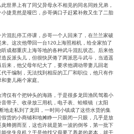
从此世界上有了同父异母永不相見的同名同姓兄弟，
个小捷竟然是哑巴，步哥俩口子赶紧补救又生了二胎
一片混乱停工停课，步哥一个人回来了，在兰兰家破
来。这次他帶回一台120上海照相机，给全家拍了
他听成都重庆上海等地的各种武斗混乱状态。后来他
里造反派头儿，但很快厌倦了两派恶斗武斗，当逍遥
再后来，他父母年纪大了，要求他调动带妻儿回老
工代干编制，无法找到相应的工厂和职位，他只有作
母和妻儿兩个家庭。
台湾仅有个把钟头的海路，于是很多龙田渔民驾着小
录音带子、收录放三用机，电子表、蛤蟆镜（太阳
不断地走私到了龙田，一时间小镇成了这些水货的集
货假货的小商铺和地摊睁一只眼闭一只眼，几乎是放
逐臭蜂拥而至，这也许就是第一波的倒爷，第一批下
岂能坐失良机？于是他找父母要了养老的老本，就干