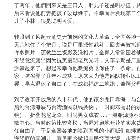
了两年，他們回來又是三口人，胖儿子还是叫小捷，
后来听说他前妻把孩子改母姓了。不幸而后发现第二
儿子小林，很是聪明可爱。
转眼到了风起云涌史无前例的文化大革命，全国各地
天荒地住了个把月，说是厂里派性武斗，回去会被抓起
许多照片，还教兰兰摄影及洗相片，全家人常常围着
不经意流露出因为抗美援朝老兵光环，文革早期是厂
派躲起来了。想起来幸而他激流勇退保住了一条命。
家，跨省弄了几年不成功，原来因为他是部队转业以
罢，早点退休了自由了，在成都福建二地跑，兼顾父
到了改革开放后的八十年代，他的家乡龙田靠海，与
船到台湾海峡与台湾渔民以钱换物，一时间邓丽君的
镜）、折叠花尼龙伞、时尚男女成衣…..一船船源源
散中心。当时政策比较宽松，当局对遍地开花的卖水
任自由了。于是全国各地的嗅到商机的小商贩们如蝇
海经商的弄潮儿。看见家乡掀起全民经商大潮，步哥