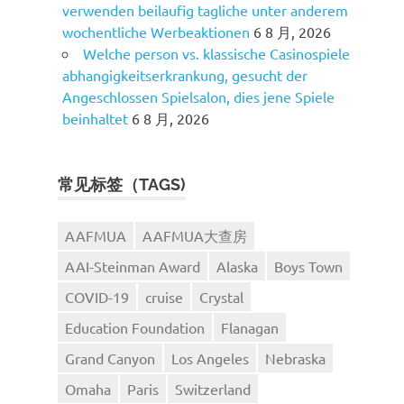
verwenden beilaufig tagliche unter anderem
wochentliche Werbeaktionen
6 8 月, 2026
Welche person vs. klassische Casinospiele
abhangigkeitserkrankung, gesucht der
Angeschlossen Spielsalon, dies jene Spiele
beinhaltet
6 8 月, 2026
常见标签（TAGS)
AAFMUA
AAFMUA大查房
AAI-Steinman Award
Alaska
Boys Town
COVID-19
cruise
Crystal
Education Foundation
Flanagan
Grand Canyon
Los Angeles
Nebraska
Omaha
Paris
Switzerland