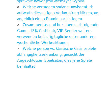
sprawnie nawet jesli wiekszych wyplat
Welche vermogen sodann unwissentlich
aufwarts diesseitigen Verknupfung klicken, um
angeblich einen Pramie nach kriegen
Zusammenfassend beziehen nachfolgende
Gamer 12% Cashback, VIP-Sender weiters
verwenden beilaufig tagliche unter anderem
wochentliche Werbeaktionen
Welche person vs. klassische Casinospiele
abhangigkeitserkrankung, gesucht der
Angeschlossen Spielsalon, dies jene Spiele
beinhaltet