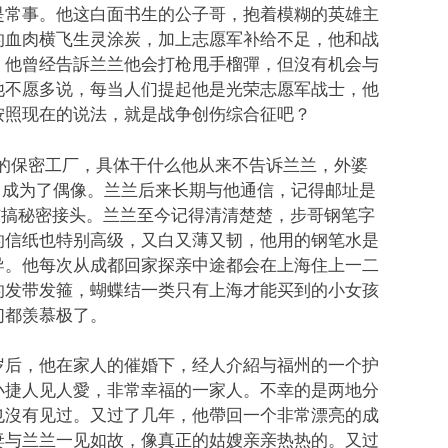
是常事。他这白面书生的公子哥，抱着模糊的英雄主
的血肉横飞生灵涂炭，加上志愿军补给不足，他和战
。他曾经告訴兰兰他会打枪甩手榴彈，但沒有机会与
他不愿多说，每当人们提起他是光荣志愿军战士，他
按照现在的说法，就是战争创伤综合征吧？
都的保密工厂，具体干什么他从来不告诉兰兰，外婆
中成为了偶像。兰兰后来长期与他通信，记得邮址是
写信搞秘密接头。兰兰至今记得清清楚楚，步哥钢笔字
的信纸也特别高级，又白又薄又韧，他用的钢笔水是
导。他每次从成都回家探亲中途都会在上海住上一二
的发带发箍，蝴蝶结一类只有上海才能买到的小女孩
们都羡慕极了。
岁后，他在家人的催婚下，经人介紹与福州的一个护
小捷人见人愛，非常幸福的一家人。不幸的是两地分
也沒有见过。又过了几年，他帶回一个非常漂亮的成
妻与兰兰一见如故，像真正的姑嫂亲亲热热的。又过