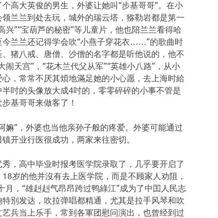
个高大英俊的男生，外婆让她叫“步基哥哥”。在小
会领兰兰到处去玩，城外的瑞云塔，猕勒岩都是第一
高兴”“宝葫芦的秘密”等儿童片，他也陪兰兰看得哈
今兰兰还记得学会吹“小燕子穿花衣……”的歌曲时
圣、猪八戒、唐僧、沙僧的名字都是听他说的，他不
闹天宫”，“花木兰代父从军”“英雄小八路”，从小
爱心，常常不厌其煩地滿足她的小心愿，去上海时給
中半吋的头像放大成4吋的，零零碎碎的小事不管是
欢步基哥哥来做客了！
阿嫲”，外婆也当他亲孙子般的疼爱。外婆可能通过
田镇开业行医很成功，两家来往密切。
优秀，高中毕业时报考医学院录取了，几乎要开启了
18岁的他并沒有去上医学院，而是不顾家人劝阻，
十月，“雄赳赳气昂昂跨过鸭綠江”成为了中囯人民志
胞特別发达，吹拉弹唱都精通，尤其是拉手风琴和吹
文艺兵当上乐手，常到各軍团慰问演出，也曾经到过