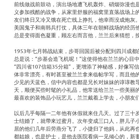
前线做战前鼓动，演出场地遭飞机轰炸、硝烟弥漫也
义参加残酷的战争，从家里舒服的福窝里直落战场上
友们终日又冷又饿在死亡线上挣扎，他幸而没成炮灰
美国鬼子和南韩兵打仗，具体三年在朝鲜战场的经历
总是变得面色凝重，顾左右而言他，兰兰后来猜想，
1953年七月韩战結束，步哥回国后被分配到四川成
总是说：“步基会造飞机呢！”这使得他在兰兰的心目
“四川省107信箱35分箱”，更增添了神秘感，好像
体非常漂亮，有时甚至被兰兰拿来临帖学写，而且他
少见的天蓝色，信中内容也都是兄长对妹妹的谆谆教
天，顺便买些时髦的小礼品，他常送给兰兰一些美丽
最喜欢的装饰品小玩艺儿，兰兰戴着上学去，小朋友
以后几乎每隔一二年他有休假就来住几天。过了三十
士结婚了，就帶來过蜜月。次年变成三口人，胖儿子
居的他们几年后劳燕分飞了，小捷归了他妈，从此再
都姑娘，也是护士，是他去医院看病一见倾心的，新