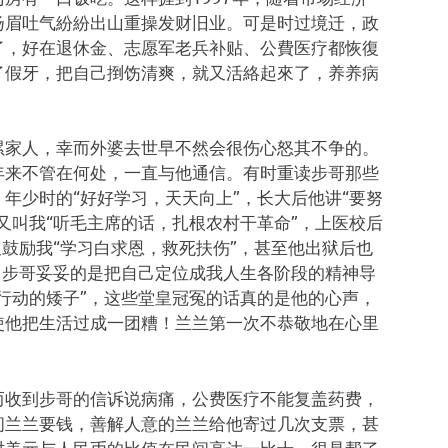
扬眉吐气紛紛出山重操发财旧业。可是时过境迁，政
了，好在退休金、志愿军老兵补贴、公費医疗都恢復
了假牙，把自己捯饬清爽，就又活絡起來了，养养病
累家人，幸而外婆去世早不然会很伤心怒其不争的。
年来不管在何处，一直与他通信。有时重读步哥那些
年少时的“好好学习，天天向上”，长大后他讲“要努
又叫我“听毛主席的话，扎根农村干革命”，上医校后
又鼓励我“学习白求恩，救死扶伤”，甚至他出狱后也
！步哥妥妥的是把自己定位成我人生各阶段的精神导
行动的矮子”，这些堂皇冠冤的话真的是他的心声，
使他把生活过成一团糟！兰兰第一次不恭敬地在心里
而收到步哥的信诉说病痛，公费医疗不能复盖药费，
问兰兰要钱，善解人意的兰兰给他寄过几次支票，甚
时美元与人民币的比值在民间高达一比十，很是帮了