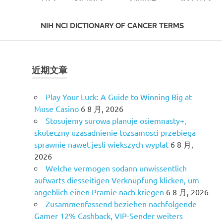
NIH NCI DICTIONARY OF CANCER TERMS
Skip
to
content
近期文章
Play Your Luck: A Guide to Winning Big at
Muse Casino
6 8 月, 2026
Stosujemy surowa planuje osiemnasty+,
skuteczny uzasadnienie tozsamosci przebiega
sprawnie nawet jesli wiekszych wyplat
6 8 月,
2026
Welche vermogen sodann unwissentlich
aufwarts diesseitigen Verknupfung klicken, um
angeblich einen Pramie nach kriegen
6 8 月, 2026
Zusammenfassend beziehen nachfolgende
Gamer 12% Cashback, VIP-Sender weiters