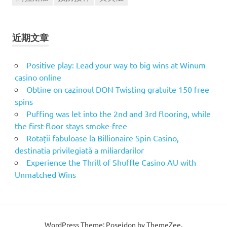
近期文章
Positive play: Lead your way to big wins at Winum
casino online
Obtine on cazinoul DON Twisting gratuite 150 free
spins
Puffing was let into the 2nd and 3rd flooring, while
the first-floor stays smoke-free
Rotații fabuloase la Billionaire Spin Casino,
destinatia privilegiată a miliardarilor
Experience the Thrill of Shuffle Casino AU with
Unmatched Wins
WordPress Theme: Poseidon by ThemeZee.