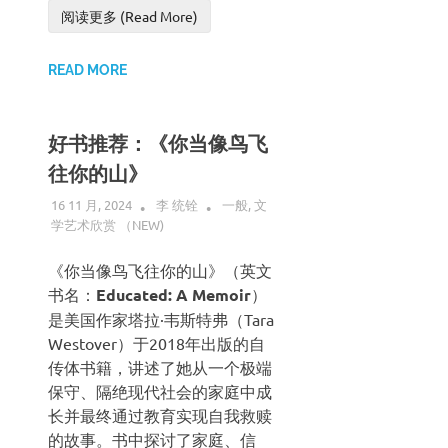
阅读更多 (Read More)
READ MORE
好书推荐：《你当像鸟飞
往你的山》
16 11 月, 2024
李 统铨
一般
,
文
学艺术欣赏 （NEW)
《你当像鸟飞往你的山》（英文
书名：
Educated: A Memoir
）
是美国作家塔拉·韦斯特弗（Tara
Westover）于2018年出版的自
传体书籍，讲述了她从一个极端
保守、隔绝现代社会的家庭中成
长并最终通过教育实现自我救赎
的故事。书中探讨了家庭、信