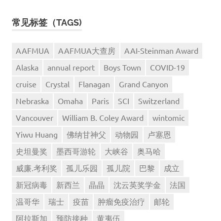
常见标签（TAGS)
AAFMUA
AAFMUA大查房
AAI-Steinman Award
Alaska
annual report
Boys Town
COVID-19
cruise
Crystal
Flanagan
Grand Canyon
Nebraska
Omaha
Paris
SCI
Switzerland
Vancouver
William B. Coley Award
wintomic
Yiwu Huang
佛纳甘神父
动物园
卢塞恩
史坦曼奖
墨西哥游轮
大峡谷
奥马哈
威廉.考利奖
孤儿乐园
孤儿院
巴黎
成立
新冠病毒
新西兰
晶晶
沈云英奖学金
法国
温哥华
瑞士
疫苗
肿瘤免疫治疗
邮轮
阿拉斯加
预防接种
黄夷伍