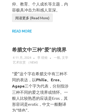
仰、教育、个人成长等主题，内
容极具冲击力和感人至深。
阅读更多 (Read More)
READ MORE
希腊文中三种“爱”的境界
4 11 月, 2024
李 统铨
一般
,
文学
艺术欣赏 （NEW)
“爱”这个字在希腊文中有三种不
同的表达，以
Philia
、
Eros
、
Agape
三个字为代表，分别指涉
三种不同的爱之境界或情怀。一
般人比较熟悉的应该是Eros，其
形容词是erotic，中文一般翻译
为“情色”。