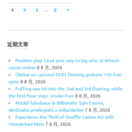
…
1
2
3
5
NEXT
»
文
POSTS
章
分
近期文章
页
Positive play: Lead your way to big wins at Winum
casino online
8 8 月, 2026
Obtine on cazinoul DON Twisting gratuite 150 free
spins
8 8 月, 2026
Puffing was let into the 2nd and 3rd flooring, while
the first-floor stays smoke-free
8 8 月, 2026
Rotații fabuloase la Billionaire Spin Casino,
destinatia privilegiată a miliardarilor
7 8 月, 2026
Experience the Thrill of Shuffle Casino AU with
Unmatched Wins
7 8 月, 2026